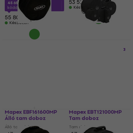
53 520 Ft
45 650 Ft
a következő
Készleten
kóddal
MUZMUZ-15
55 800 Ft
Készleten
Mapex EBB221800MP
Mapex DB-T04204
Nagydob tok
Dobfelszerelés táska
Nagydob tok
Dobfelszerelés táska
5
/5
5
/5
53 180 Ft
18 710 Ft
a következő
Készleten
kóddal
MUZMUZ-5
19 850 Ft
Készleten
Mapex EBF161600MP
Mapex EBT121000MP
Álló tam doboz
Tam doboz
Álló tam doboz
Tam doboz