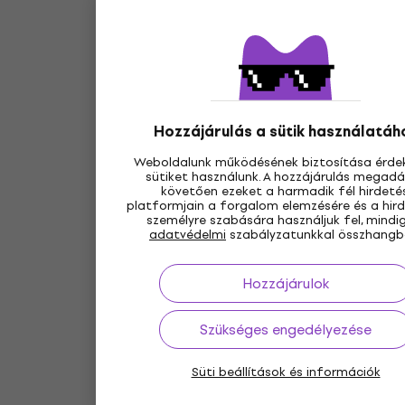
Hozzájárulás a sütik használatáh
Weboldalunk működésének biztosítása érde
sütiket használunk. A hozzájárulás megad
követően ezeket a harmadik fél hirdetés
platformjain a forgalom elemzésére és a hir
személyre szabására használjuk fel, mindi
adatvédelmi
szabályzatunkkal összhangb
Hozzájárulok
Szükséges engedélyezése
Süti beállítások és információk