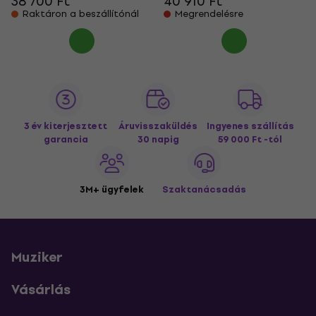
38 700 Ft
40 910 Ft
Raktáron a beszállítónál
Megrendelésre
3 év kiterjesztett
Áruvisszaküldés
Ingyenes szállítás
garancia
30 napig
59 000 Ft -tól
3M+ ügyfelek
Szaktanácsadás
Muziker
Vásárlás