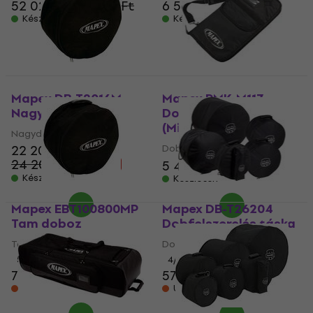
52 020 Ft
53 000 Ft
6 560 Ft
Készleten
Készleten
Mapex DB-T2016M
Mapex PMK-M117
Nagydob tok
Dobverő tok Black
(Mint új)
Nagydob tok
22 200 Ft
Dobverő tok
24 200 Ft
5 420 Ft
5 490 Ft
- 8 %
Készleten
Készleten
Mapex EBT100800MP
Mapex DB-T26204
Tam doboz
Dobfelszerelés táska
Tam doboz
Dobfelszerelés táska
5
/5
4
/5
7 070 Ft
57 930 Ft
Úton van
Úton van