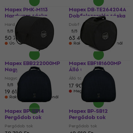
Mapex PMK-M113
Mapex DB-TE264204A
Hardware táska
Dobfelszerelés táska
Hardware táska
Dobfelszerelés táska
5
/5
5
/5
50 770 Ft
63 440 Ft
Úton van
Raktáron a beszállítónál
Mapex EBB222000MP
Mapex EBF181600MP
Nagydob tok
Álló tam doboz
Nagydob tok
Álló tam doboz
17 900 Ft
5
/5
19 610 Ft
Megrendelésre
Raktáron a beszállítónál
Mapex BP-SB14
Mapex BP-SB12
Pergődob tok
Pergődob tok
Pergődob tok
Pergődob tok