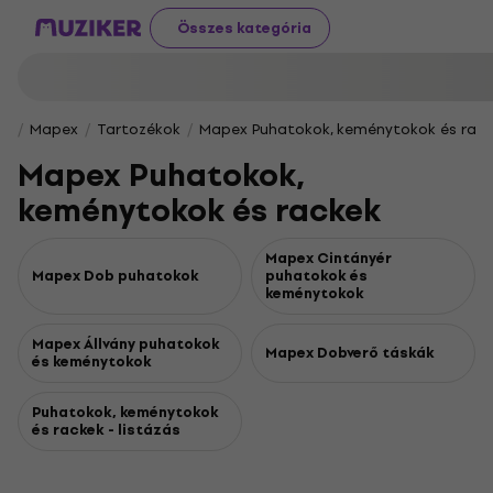
Összes kategória
Mapex
Tartozékok
Mapex Puhatokok, keménytokok és rac
Mapex Puhatokok,
keménytokok és rackek
Mapex Cintányér
Mapex Dob puhatokok
puhatokok és
keménytokok
Mapex Állvány puhatokok
Mapex Dobverő táskák
és keménytokok
Puhatokok, keménytokok
és rackek - listázás