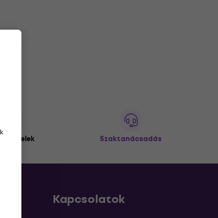
k
 ügyfelek
Szaktanácsadás
Kapcsolatok