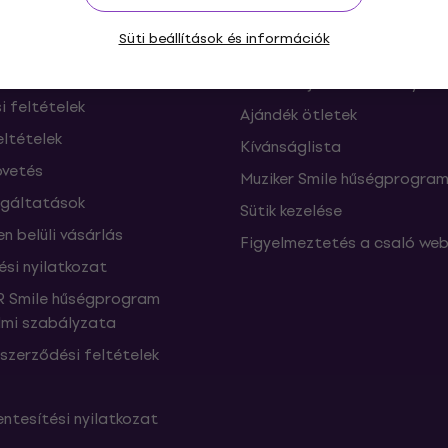
ók és elállások a
FAQ - Gyakran feltett kérdé
Süti beállítások és információk
től
Muziker Blog
Muziker ajándékutalvány
si feltételek
Ajándék ötletek
eltételek
Kívánságlista
vetés
Muziker Smile hűségprogra
lgáltatások
Sütik kezelése
n belüli vásárlás
Figyelmeztetés a csaló web
ési nyilatkozat
 Smile hűségprogram
mi szabályzata
szerződési feltételek
ntesítési nyilatkozat