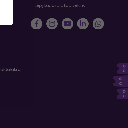
sek
Lépj kapcsolatba velünk
m
oldalakra