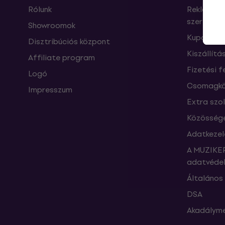
Rólunk
Reklamáci
szerződés
Showroomok
Kuponok
Disztribúciós központ
Kiszállítá
Affiliate program
Fizetési f
Logó
Csomagkö
Impresszum
Extra szo
Közössége
Adatkezel
A MUZIKER
adatvédel
Általános 
DSA
Akadályme