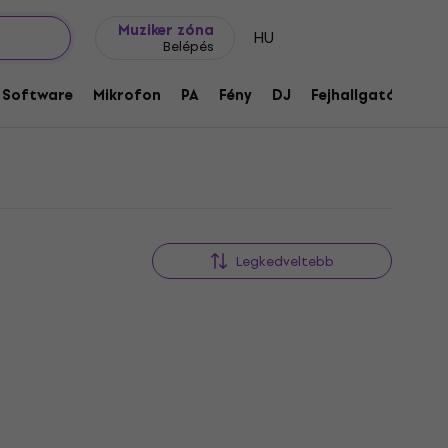
Ajándék ötletek
FAQ
Muziker Blog
Muziker zóna
HU
Belépés
Software
Mikrofon
PA
Fény
DJ
Fejhallgató
Audi
Legkedveltebb