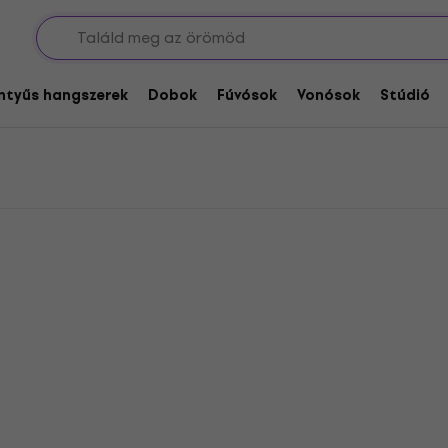
és akasztók
Markbass Gitár fali állványok
lványok
entyűs hangszerek
Dobok
Fúvósok
Vonósok
Stúdió