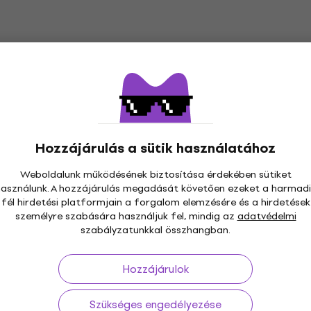
Hozzájárulás a sütik használatához
Weboldalunk működésének biztosítása érdekében sütiket
használunk. A hozzájárulás megadását követően ezeket a harmadi
s 30 napig
Ingyenes szállítás
59 000 Ft -tól
3M+
fél hirdetési platformjain a forgalom elemzésére és a hirdetések
személyre szabására használjuk fel, mindig az
adatvédelmi
szabályzatunkkal összhangban.
Hozzájárulok
ás
Hasznos
Szükséges engedélyezése