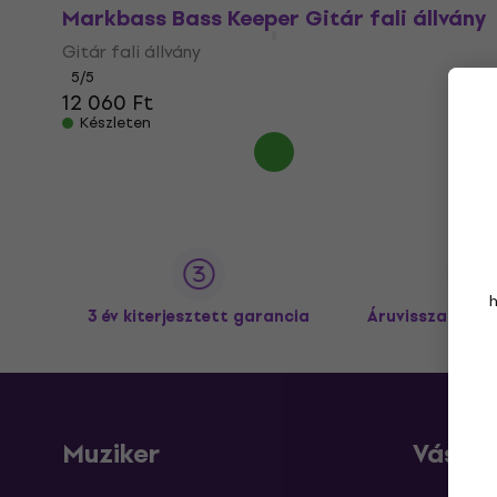
Markbass Bass Keeper Gitár fali állvány
Gitár fali állvány
5
/5
12 060 Ft
Készleten
3 év kiterjesztett garancia
Áruvisszaküldé
Muziker
Vásárl