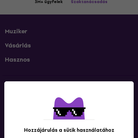
3M+ ügyfelek
Szaktanácsadás
Muziker
Vásárlás
Hasznos
Kapcsolatok
Lépj kapcsolatba velünk
Hozzájárulás a sütik használatához