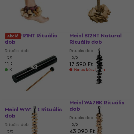
Meinl FR1NT Rituális
Meinl BI2NT Natural
Akció
dob
Rituális dob
Rituális dob
Rituális dob
5
/5
5
/5
11 990 Ft
17 590 Ft
Készleten
Nincs készleten
Meinl WA7BK Rituális
dob
Meinl WW2BK Rituális
dob
Rituális dob
Rituális dob
5
/5
43 090 Ft
5
/5