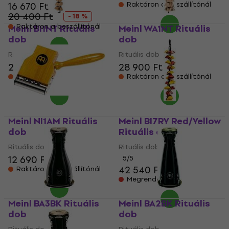
16 670 Ft
Raktáron a beszállítónál
20 400 Ft
- 18 %
Raktáron a beszállítónál
Meinl BI1NT Rituális
Meinl WA1NT Rituális
dob
dob
Rituális dob
Rituális dob
24 780 Ft
28 900 Ft
Raktáron a beszállítónál
Raktáron a beszállítónál
Meinl NI1AM Rituális
Meinl BI7RY Red/Yellow
dob
Rituális dob
Rituális dob
Rituális dob
12 690 Ft
5
/5
42 540 Ft
Raktáron a beszállítónál
Megrendelésre
Meinl BA3BK Rituális
Meinl BA2BK Rituális
dob
dob