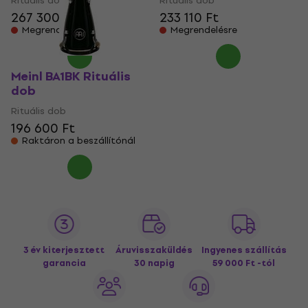
Rituális dob
Rituális dob
267 300 Ft
233 110 Ft
Megrendelésre
Megrendelésre
Meinl BA1BK Rituális
dob
Rituális dob
196 600 Ft
Raktáron a beszállítónál
3 év kiterjesztett
Áruvisszaküldés
Ingyenes szállítás
garancia
30 napig
59 000 Ft -tól