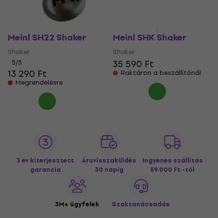
Meinl SH22 Shaker
Meinl SHK Shaker
Shaker
Shaker
35 590 Ft
5
/5
13 290 Ft
Raktáron a beszállítónál
Megrendelésre
3 év kiterjesztett
Áruvisszaküldés
Ingyenes szállítás
garancia
30 napig
59 000 Ft -tól
3M+ ügyfelek
Szaktanácsadás