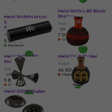
Meinl SH10-L-BK Black
Shaker
Meinl SH4WH Artist
Series Luis Conte
Shaker
White Shaker (Mint új)
5
/5
7 090 Ft
Shaker
Úton van
5 330 Ft
Készleten
Meinl SH12-L-BK
Meinl SH-R Shaker
Shaker
Shaker
Shaker
46 820 Ft
4
/5
Megrendelésre
5 800 Ft
Úton van
Meinl CONE Shaker
Meinl SHR-BR Shaker
Shaker
Shaker
26 240 Ft
31 890 Ft
Megrendelésre
Raktáron a beszállítónál