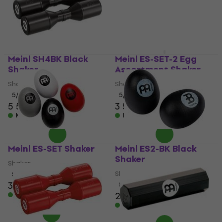
Meinl SH4BK Black
Meinl ES-SET-2 Egg
Shaker
Assortment Shaker
Shaker
Shaker
5
/5
5
/5
5 540 Ft
3 510 Ft
Készleten
Készleten
Meinl ES-SET Shaker
Meinl ES2-BK Black
Shaker
Shaker
Shaker
5
/5
3 930 Ft
4 070 Ft
5
/5
2 420 Ft
Készleten
Készleten