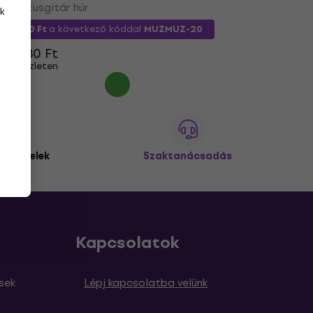
Basszusgitár húr
k
11 690 Ft
a következő kóddal
MUZMUZ-20
14 780 Ft
Készleten
 ügyfelek
Szaktanácsadás
Kapcsolatok
sek
Lépj kapcsolatba velünk