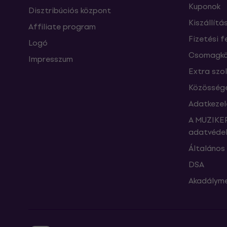
Kuponok
Disztribúciós központ
Kiszállítá
Affiliate program
Fizetési f
Logó
Csomagkö
Impresszum
Extra szo
Közössége
Adatkezel
A MUZIKER
adatvédel
Általános 
DSA
Akadályme