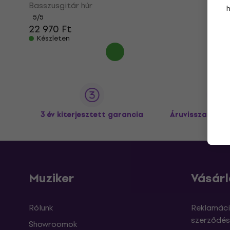
Basszusgitár húr
5
/5
22 970 Ft
Készleten
3 év kiterjesztett garancia
Áruvisszaküldé
Muziker
Vásárl
Rólunk
Reklamáci
szerződés
Showroomok