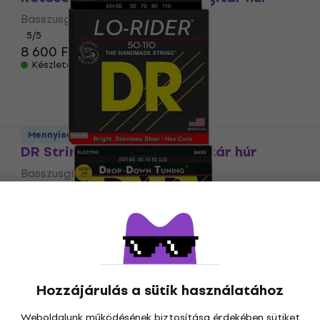
Basszusgitár húr
5
/5
8 600 Ft
Készleten
Mennyiségi kedvezmény
DR Strings EH-50 Basszusgitár húr
Basszusgitár húr
5
/5
15 340 Ft
Készleten
Hozzájárulás a sütik használatához
DR Strings DDT-50 Basszusgitár húr
Weboldalunk működésének biztosítása érdekében sütiket