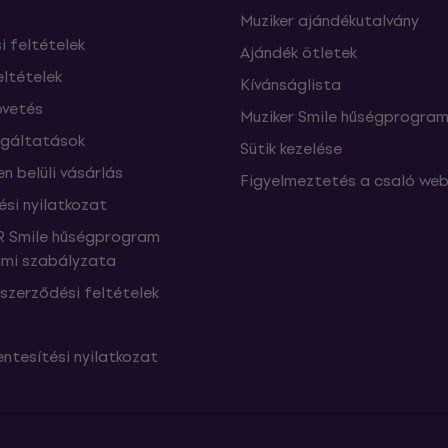
Muziker ajándékutalvány
si feltételek
Ajándék ötletek
eltételek
Kívánságlista
vetés
Muziker Smile hűségprogra
lgáltatások
Sütik kezelése
n belüli vásárlás
Figyelmeztetés a csaló web
ési nyilatkozat
 Smile hűségprogram
mi szabályzata
szerződési feltételek
ntesítési nyilatkozat