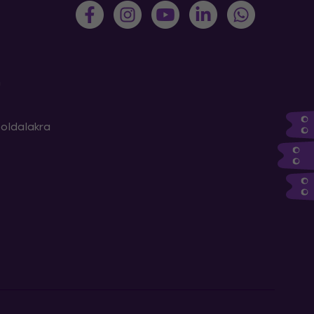
m
oldalakra