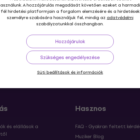
Basszusgitár húr
használunk. A hozzájárulás megadását követően ezeket a harmadi
5
/5
fél hirdetési platformjain a forgalom elemzésére és a hirdetések
személyre szabására használjuk fel, mindig az
adatvédelmi
12 440 Ft
a következő kóddal
MUZMUZ-20
szabályzatunkkal összhangban.
15 580 Ft
Készleten
Hozzájárulok
Szükséges engedélyezése
s 30 napig
Ingyenes szállítás
59 000 Ft -tól
3M+
Süti beállítások és információk
ás
Hasznos
ók és elállások a
FAQ - Gyakran feltett kérdé
től
Muziker Blog