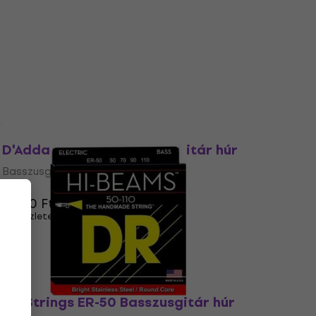
Basszusgitár húr
5
/5
12 780 Ft
Készleten
Mennyiségi kedvezmény
D'Addario EXL160 Basszusgitár húr
Basszusgitár húr
5
/5
7 800 Ft
Készleten
DR Strings ER-50 Basszusgitár húr