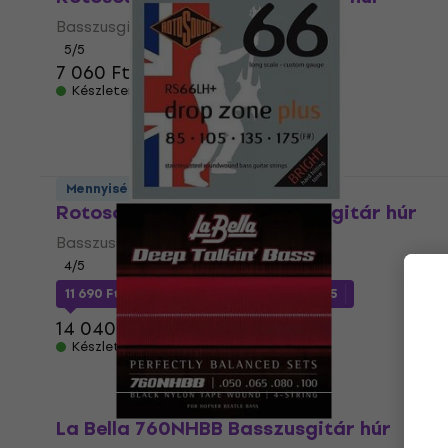
Basszusgitár húr
5
/5
7 060 Ft
Készleten
Mennyiségi kedvezmény
Rotosound RS66LH+ Basszusgitár húr
Basszusgitár húr
4
/5
11 690 Ft
a következő kóddal
MUZMUZ-15
14 040 Ft
Készleten
La Bella 760NHBB Basszusgitár húr