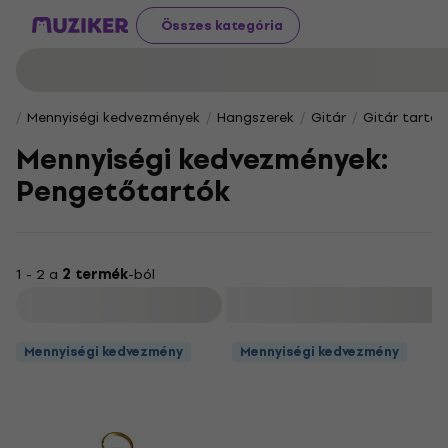
Összes kategória
Mennyiségi kedvezmények
Hangszerek
Gitár
Gitár tarto
Mennyiségi kedvezmények:
Pengetőtartók
1 - 2 a
2 termék
-ból
Szűrő
Mennyiségi kedvezmény
Mennyiségi kedvezmény