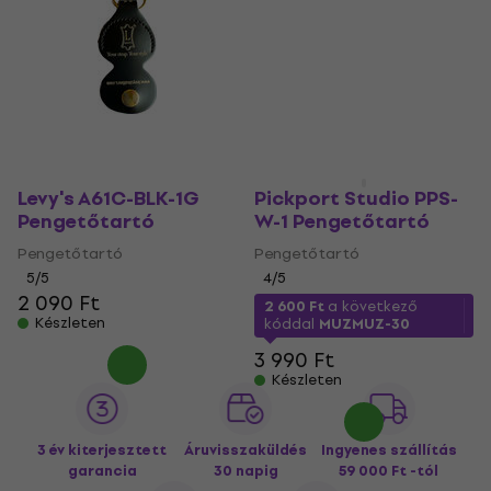
Levy's A61C-BLK-1G
Pickport Studio PPS-
Pengetőtartó
W-1 Pengetőtartó
Pengetőtartó
Pengetőtartó
5
/5
4
/5
2 090 Ft
2 600 Ft
a következő
Készleten
kóddal
MUZMUZ-30
3 990 Ft
Készleten
3 év kiterjesztett
Áruvisszaküldés
Ingyenes szállítás
garancia
30 napig
59 000 Ft -tól