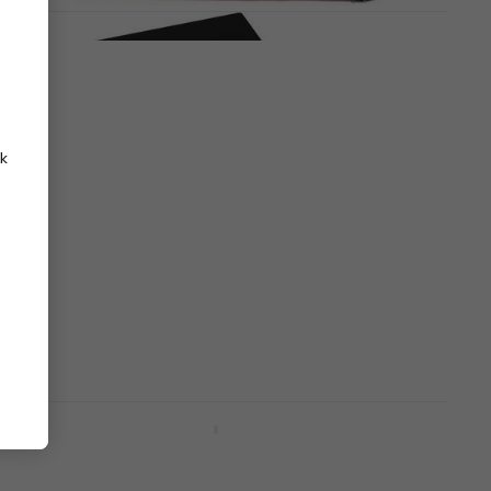
NORD Soft Case HP 76 billentyű tok
(Mint új)
76 billentyű tok
75 930 Ft
81 774 Ft
- 7 %
k
Készleten
NORD Triple Pedal 2 Lábkapcsoló
Lábkapcsoló
5
/5
136 500 Ft
Raktáron a beszállítónál
NORD Dust Cover Grand Textil billentyűs
takaró
Textil billentyűs takaró