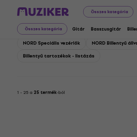
NORD
Billentyűs hangszerek
NORD Billentyű tartozék
Összes kategória
NORD Billentyű tartoz
Gitár
Basszusgitár
Bill
Összes kategória
NORD Speciális vezérlők
NORD Billentyű áll
Billentyű tartozékok - listázás
1 - 25 a
25 termék
-ból