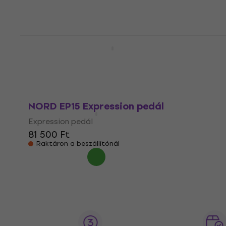
Raktáron a beszállítónál
NORD Wood Music Stand Billentyűs
Billentyűs
62 200 Ft
Raktáron a beszállítónál
NORD EP15 Expression pedál
Expression pedál
81 500 Ft
Raktáron a beszállítónál