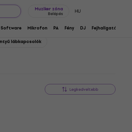
Ajándék ötletek
FAQ
Muziker Blog
Muziker zóna
HU
Belépés
Software
Mikrofon
PA
Fény
DJ
Fejhallgató
Audi
entyű lábkapcsolók
Legkedveltebb