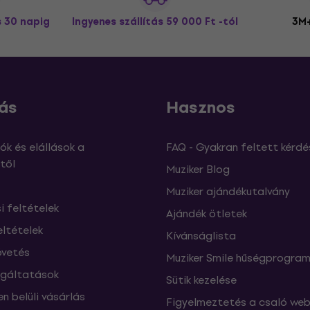
s 30 napig
Ingyenes szállítás
59 000 Ft -tól
3M+
ás
Hasznos
ók és elállások a
FAQ - Gyakran feltett kérdé
től
Muziker Blog
Muziker ajándékutalvány
si feltételek
Ajándék ötletek
eltételek
Kívánságlista
vetés
Muziker Smile hűségprogra
lgáltatások
Sütik kezelése
n belüli vásárlás
Figyelmeztetés a csaló web