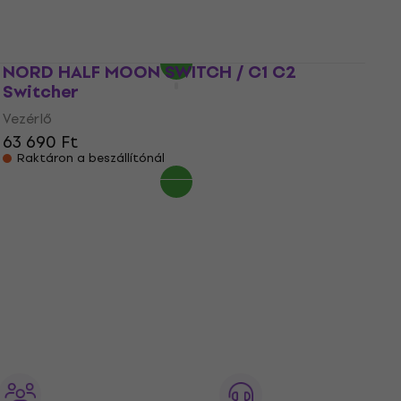
5
/5
19 090 Ft
Raktáron a beszállítónál
NORD HALF MOON SWITCH / C1 C2
Switcher
Vezérlő
63 690 Ft
Raktáron a beszállítónál