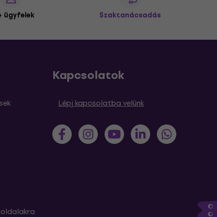
 ügyfelek
Szaktanácsadás
Kapcsolatok
sek
Lépj kapcsolatba velünk
m
oldalakra