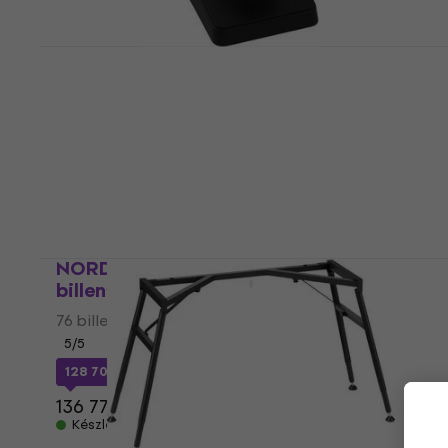
NORD Sustain Pedal 2 Sustain pedál
Sustain pedál
57 430 Ft
a következő kóddal
MUZMUZ-5
61 940 Ft
Készleten
NORD Soft Case with Wheels 76 76
billentyű tok
76 billentyű tok
5
/5
128 700 Ft
a következő kóddal
MUZMUZ-5
136 770 Ft
Készleten