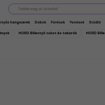
ok
ékok
entyűs hangszerek
Dobok
Fúvósok
Vonósok
Stúdió
ványok
NORD Billentyű tokot és takarók
NORD Bill