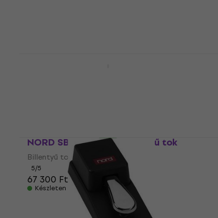
NORD Stage 88 SC 88 billentyű tok
88 billentyű tok
5
/5
127 030 Ft
a következő kóddal
MUZMUZ-5
136 770 Ft
Készleten
NORD SB Electro 73 Billentyű tok
Billentyű tok
5
/5
67 300 Ft
Készleten