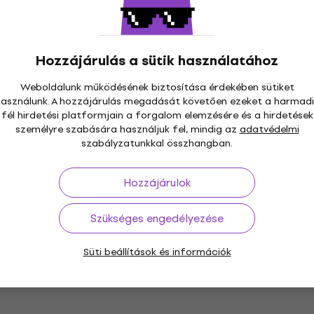
Mint új
NORD STAND-EX Összecsukható
billentyűs állvány Black (Csak
Hozzájárulás a sütik használatához
kicsomagolt)
Összecsukható billentyűs állvány
Weboldalunk működésének biztosítása érdekében sütiket
67 630 Ft
használunk. A hozzájárulás megadását követően ezeket a harmadi
fél hirdetési platformjain a forgalom elemzésére és a hirdetések
Készleten
személyre szabására használjuk fel, mindig az
adatvédelmi
szabályzatunkkal összhangban.
NORD Triple Lábkapcsoló (Mint új)
Hozzájárulok
Lábkapcsoló
78 110 Ft
Készleten
Szükséges engedélyezése
Süti beállítások és információk
NORD SB Grand 88 billentyű tok
88 billentyű tok
5
/5