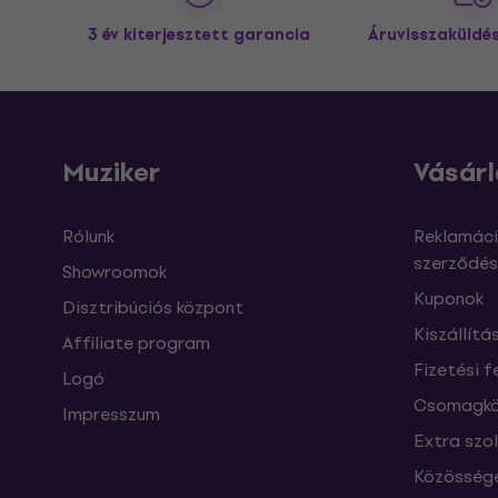
3 év kiterjesztett garancia
Áruvisszaküldé
Muziker
Vásárl
Rólunk
Reklamáci
szerződés
Showroomok
Kuponok
Disztribúciós központ
Kiszállítá
Affiliate program
Fizetési f
Logó
Csomagkö
Impresszum
Extra szo
Közössége