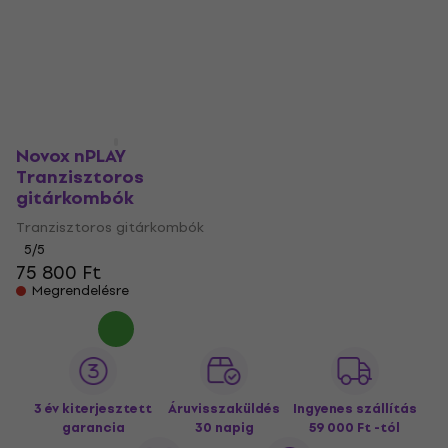
Novox nPLAY
Tranzisztoros
gitárkombók
Tranzisztoros gitárkombók
5
/5
75 800 Ft
Megrendelésre
3 év kiterjesztett
Áruvisszaküldés
Ingyenes szállítás
garancia
30 napig
59 000 Ft -tól