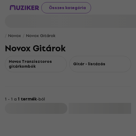
Összes kategória
Novox
Novox Gitárok
Novox Gitárok
Novox Tranzisztoros
Gitár - listázás
gitárkombók
1 - 1 a
1 termék
-ból
Szűrő