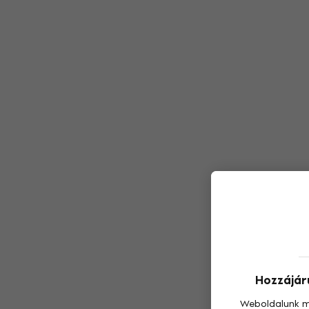
Hozzájáru
Weboldalunk m