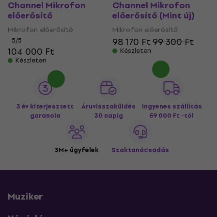
Channel Mikrofon
Channel Mikrofon
előerősítő
előerősítő (Mint új)
Mikrofon előerősítő
Mikrofon előerősítő
98 170 Ft
99 300 Ft
5
/5
104 000 Ft
Készleten
Készleten
3 év kiterjesztett
Áruvisszaküldés
Ingyenes szállítás
garancia
30 napig
59 000 Ft -tól
3M+ ügyfelek
Szaktanácsadás
Muziker