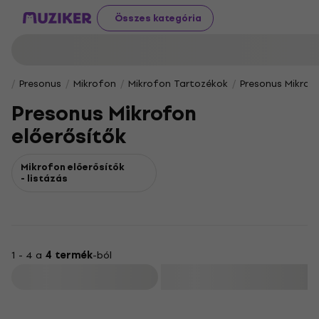
Összes kategória
Presonus
Mikrofon
Mikrofon Tartozékok
Presonus Mikrof
Presonus Mikrofon
előerősítők
Mikrofon előerősítők
- listázás
1 - 4 a
4 termék
-ból
Szűrő
HAPPY HOUR