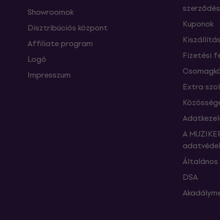
szerződés
Showroomok
Kuponok
Disztribúciós központ
Kiszállítá
Affiliate program
Fizetési f
Logó
Csomagkö
Impresszum
Extra szo
Közössége
Adatkezel
A MUZIKER
adatvédel
Általános 
DSA
Akadályme