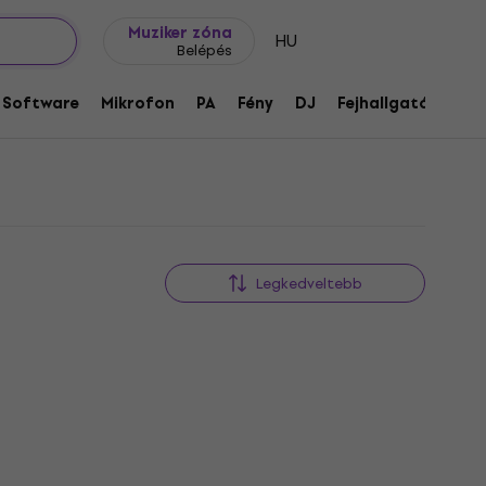
Ajándék ötletek
FAQ
Muziker Blog
Muziker zóna
HU
Belépés
Software
Mikrofon
PA
Fény
DJ
Fejhallgató
Audi
Legkedveltebb