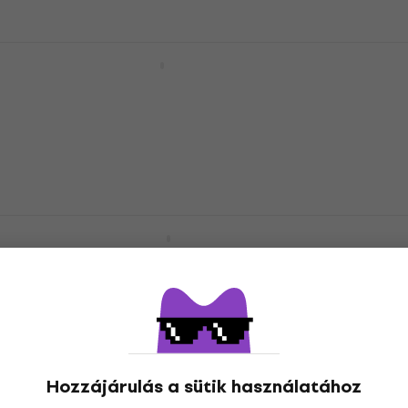
Roland KC-400 Billentyűerősítő
Billentyűerősítő
5
/5
240 700 Ft
Készleten
Roland KC-600 Billentyűerősítő
Billentyűerősítő
5
/5
300 400 Ft
a következő kóddal
MUZMUZ-5
317 620 Ft
Készleten
Hozzájárulás a sütik használatához