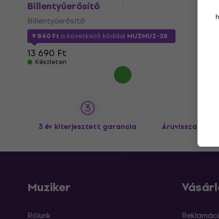
Billentyűerősítő
Billentyűerősítő
9 840 Ft
a következő kóddal
MUZMUZ-25
13 690 Ft
Készleten
3 év kiterjesztett garancia
Áruvisszaküldé
Muziker
Vásárl
Rólunk
Reklamáci