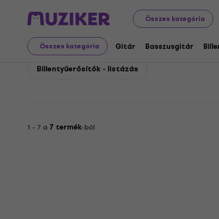
Roland
Billentyűs hangszerek
Roland Billentyűerősítő
Összes kategória
Roland Billentyűerősítő
Gitár
Basszusgitár
Bill
Összes kategória
Billentyűerősítők - listázás
1 - 7 a
7 termék
-ból