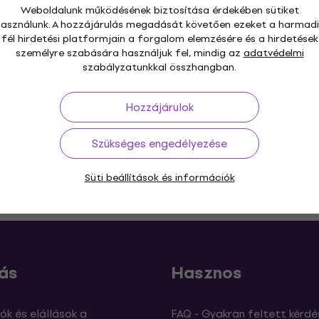
Weboldalunk működésének biztosítása érdekében sütiket
használunk. A hozzájárulás megadását követően ezeket a harmadi
fél hirdetési platformjain a forgalom elemzésére és a hirdetések
személyre szabására használjuk fel, mindig az
adatvédelmi
szabályzatunkkal összhangban.
Hozzájárulok
Szükséges engedélyezése
Süti beállítások és információk
s 30 napig
Ingyenes szállítás
59 000 Ft -tól
3M+
ás
Hasznos
ók és elállások a
FAQ - Gyakran feltett kérdé