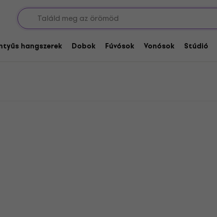
k
k
entyűs hangszerek
Dobok
Fúvósok
Vonósok
Stúdió