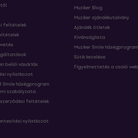
től
Muziker Blog
Muziker ajándékutalvány
si feltételek
Ajándék ötletek
eltételek
Kívánságlista
vetés
Muziker Smile hűségprogra
lgáltatások
Sütik kezelése
n belüli vásárlás
Figyelmeztetés a csaló web
ési nyilatkozat
 Smile hűségprogram
mi szabályzata
szerződési feltételek
ntesítési nyilatkozat