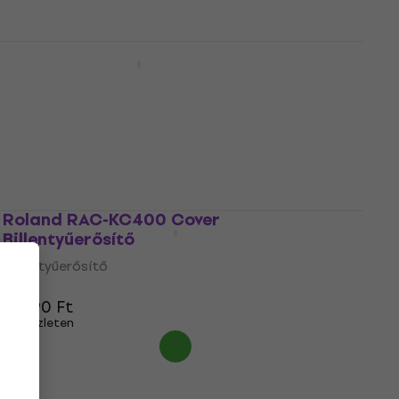
Roland KC-220 Billentyűerősítő
Billentyűerősítő
5
/5
217 000 Ft
a következő kóddal
MUZMUZ-5
229 060 Ft
Készleten
Roland RAC-KC400 Cover
Billentyűerősítő
Billentyűerősítő
5
/5
13 790 Ft
Készleten