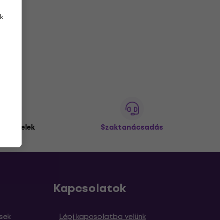
k
 ügyfelek
Szaktanácsadás
Kapcsolatok
sek
Lépj kapcsolatba velünk