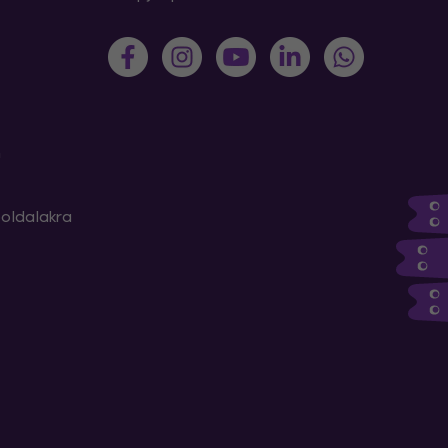
m
oldalakra