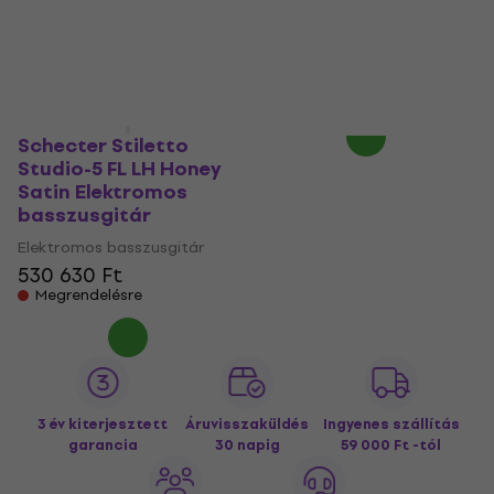
basszusgitár
Elektromos basszusgitár
Elektromos basszusgitár
452 680 Ft
468 810 Ft
Megrendelésre
Megrendelésre
Schecter Stiletto
Studio-5 FL LH Honey
Satin Elektromos
basszusgitár
Elektromos basszusgitár
530 630 Ft
Megrendelésre
3 év kiterjesztett
Áruvisszaküldés
Ingyenes szállítás
garancia
30 napig
59 000 Ft -tól