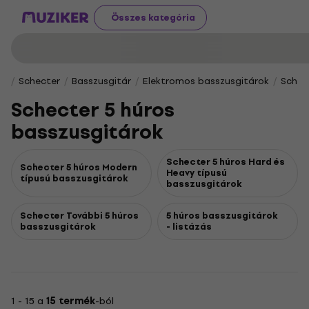
Összes kategória
Schecter
Basszusgitár
Elektromos basszusgitárok
Schec
Schecter 5 húros
basszusgitárok
Schecter 5 húros Hard és
Schecter 5 húros Modern
Heavy típusú
típusú basszusgitárok
basszusgitárok
Schecter További 5 húros
5 húros basszusgitárok
basszusgitárok
- listázás
1 - 15 a
15 termék
-ból