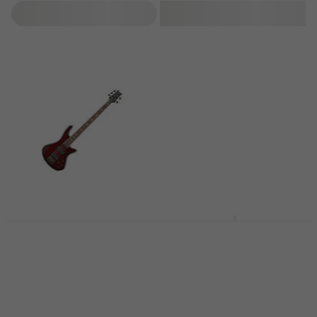
Szűrő
Schecter Stiletto
Schecter Stiletto
Extreme-5 Black
Stealth-5 Satin Black
Cherry Elektromos
Elektromos
basszusgitár
basszusgitár
Elektromos basszusgitár
Elektromos basszusgitár
277 680 Ft
310 920 Ft