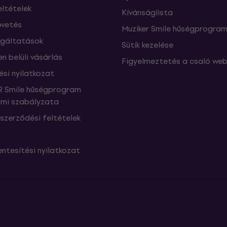
eltételek
Kívánságlista
vetés
Muziker Smile hűségprogra
lgáltatások
Sütik kezelése
n belüli vásárlás
Figyelmeztetés a csaló web
ési nyilatkozat
 Smile hűségprogram
mi szabályzata
szerződési feltételek
ntesítési nyilatkozat