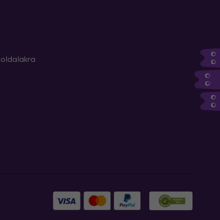
m
oldalakra