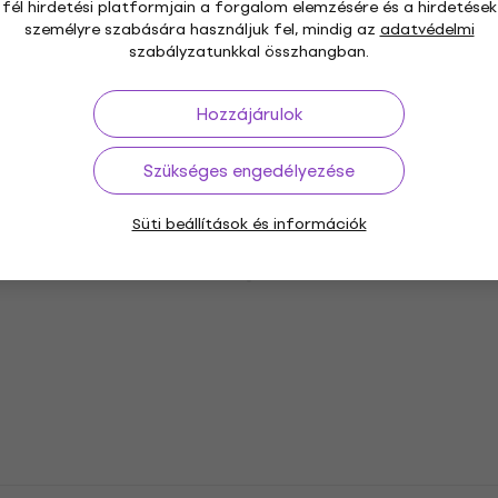
Készleten
fél hirdetési platformjain a forgalom elemzésére és a hirdetések
személyre szabására használjuk fel, mindig az
adatvédelmi
szabályzatunkkal összhangban.
Shure PGA48-QTR-E SET Dinamikus
énekmikrofon
Hozzájárulok
Dinamikus énekmikrofon
5
/5
Szükséges engedélyezése
33 060 Ft
Készleten
Süti beállítások és információk
Shure PGA58-QTR SET Dinamikus
énekmikrofon
Dinamikus énekmikrofon
5
/5
41 920 Ft
Készleten
Shure KSM8-B SET Dinamikus