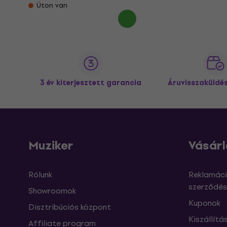
Úton van
3 év kiterjesztett garancia
Áruvisszaküldé
Muziker
Vásárl
Rólunk
Reklamáci
szerződés
Showroomok
Kuponok
Disztribúciós központ
Kiszállítá
Affiliate program