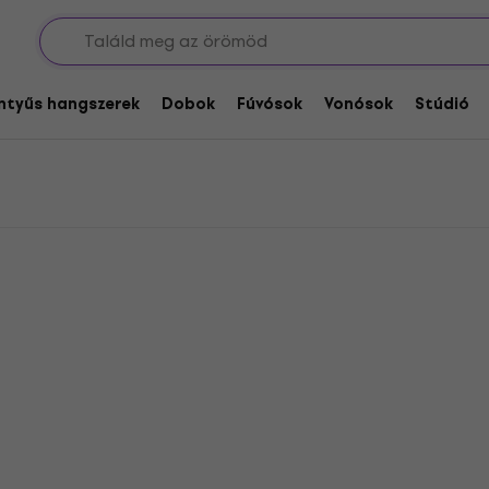
ikus énekmikrofonok
ikrofonok
entyűs hangszerek
Dobok
Fúvósok
Vonósok
Stúdió