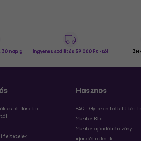
s 30 napig
Ingyenes szállítás
59 000 Ft -tól
3M+
ás
Hasznos
ók és elállások a
FAQ - Gyakran feltett kérdé
től
Muziker Blog
Muziker ajándékutalvány
si feltételek
Ajándék ötletek