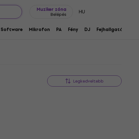
Ajándék ötletek
FAQ
Muziker Blog
Muziker zóna
HU
Belépés
Software
Mikrofon
PA
Fény
DJ
Fejhallgató
Audi
Legkedveltebb