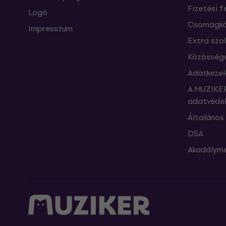
Fizetési f
Logó
Csomagkö
Impresszum
Extra szo
Közössége
Adatkezel
A MUZIKER
adatvédel
Általános 
DSA
Akadályme