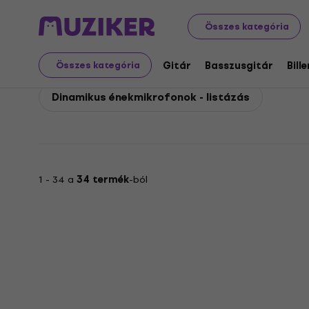
Shure
Mikrofon
Dinamikus mikrofonok
Shure Dinam
Összes kategória
Shure Dinamikus énekm
Gitár
Basszusgitár
Bill
Összes kategória
Dinamikus énekmikrofonok - listázás
1 - 34 a
34 termék
-ból