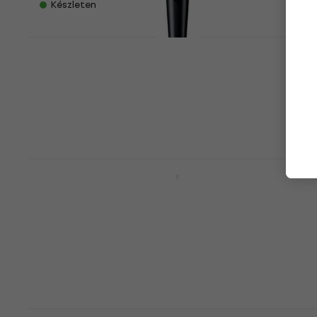
Készleten
Shure PGA58-XLR Dinamikus
énekmikrofon (Mint új)
Dinamikus énekmikrofon
28 500 Ft
Készleten
Shure SV100 SET Dinamikus
énekmikrofon
Dinamikus énekmikrofon
5
/5
24 650 Ft
Készleten
Shure PGA58-XLR SET Dinamikus