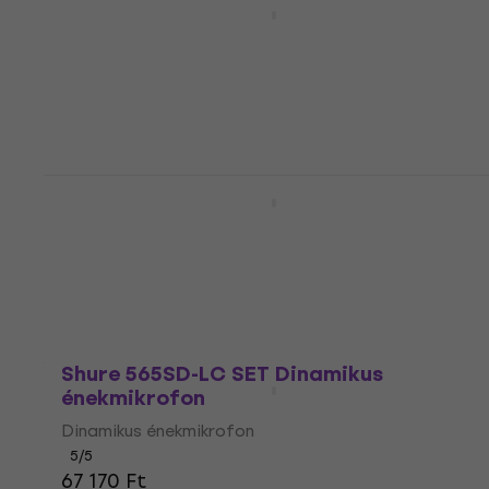
énekmikrofon
Dinamikus énekmikrofon
5
/5
42 210 Ft
Készleten
Shure 565SD-LC Dinamikus
énekmikrofon
Dinamikus énekmikrofon
5
/5
54 920 Ft
Úton van
Shure 565SD-LC SET Dinamikus
énekmikrofon
Dinamikus énekmikrofon
5
/5
67 170 Ft