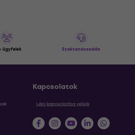
 ügyfelek
Szaktanácsadás
Kapcsolatok
sek
Lépj kapcsolatba velünk