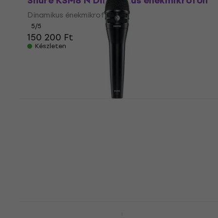
Shure KSM8 N Dinamikus énekmikrofon
Dinamikus énekmikrofon
5
/5
150 200 Ft
Készleten
Shure KSM8 B Dinamikus énekmikrofon
Dinamikus énekmikrofon
5
/5
154 330 Ft
a következő kóddal
MUZMUZ-5
168 110 Ft
Készleten
Shure Nexadyne 8/C Dinamikus
énekmikrofon