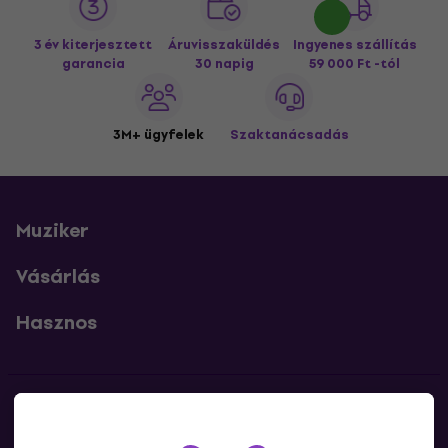
3 év kiterjesztett
Áruvisszaküldés
Ingyenes szállítás
garancia
30 napig
59 000 Ft -tól
3M+ ügyfelek
Szaktanácsadás
Muziker
Vásárlás
Hasznos
Kapcsolatok