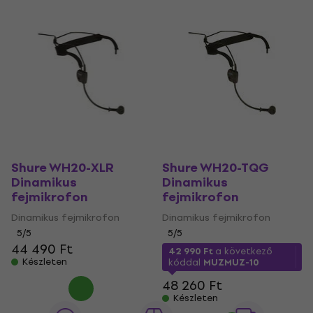
Shure WH20-XLR
Shure WH20-TQG
Dinamikus
Dinamikus
fejmikrofon
fejmikrofon
Dinamikus fejmikrofon
Dinamikus fejmikrofon
5
/5
5
/5
44 490 Ft
42 990 Ft
a következő
Készleten
kóddal
MUZMUZ-10
48 260 Ft
Készleten