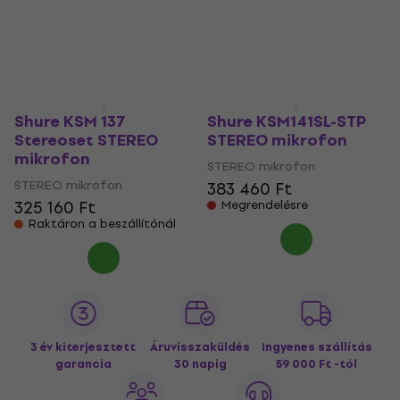
Shure KSM 137
Shure KSM141SL-STP
Stereoset STEREO
STEREO mikrofon
mikrofon
STEREO mikrofon
STEREO mikrofon
383 460 Ft
325 160 Ft
Megrendelésre
Raktáron a beszállítónál
3 év kiterjesztett
Áruvisszaküldés
Ingyenes szállítás
garancia
30 napig
59 000 Ft -tól