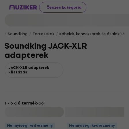
Összes kategória
Soundking
Tartozékok
Kábelek, konnektorok és átalakítók
Soundking JACK-XLR
adapterek
JACK-XLR adapterek
- listázás
1 - 6 a
6 termék
-ból
Szűrő
Mennyiségi kedvezmény
Mennyiségi kedvezmény