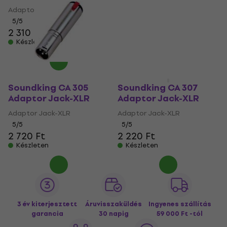
Adaptor Jack-XLR
Adaptor Jack-XLR
5
/5
5
/5
2 310 Ft
1 790 Ft
Készleten
Készleten
Soundking CA 305
Soundking CA 307
Adaptor Jack-XLR
Adaptor Jack-XLR
Adaptor Jack-XLR
Adaptor Jack-XLR
5
/5
5
/5
2 720 Ft
2 220 Ft
Készleten
Készleten
3 év kiterjesztett
Áruvisszaküldés
Ingyenes szállítás
garancia
30 napig
59 000 Ft -tól