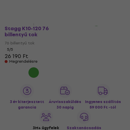
11 730 Ft
11 200 Ft
11 480 Ft
Készleten
Készleten
Stagg K10-120 76
billentyű tok
76 billentyű tok
5
/5
26 190 Ft
Megrendelésre
3 év kiterjesztett
Áruvisszaküldés
Ingyenes szállítás
garancia
30 napig
59 000 Ft -tól
3M+ ügyfelek
Szaktanácsadás