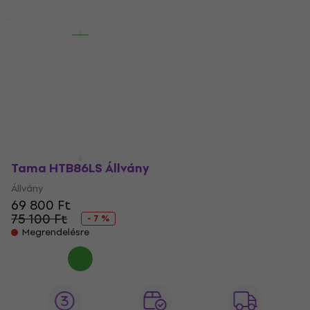
Tama CBA5
Akció
Perkusszió állvány
Tama MC8 Hoop Grip
Perkusszió állvány
Perkusszió állvány
15 390 Ft
Perkusszió állvány
Megrendelésre
5
/5
12 960 Ft
Raktáron a beszállítónál
Tama HTB86LS Állvány
Állvány
69 800 Ft
75 100 Ft
- 7 %
Megrendelésre