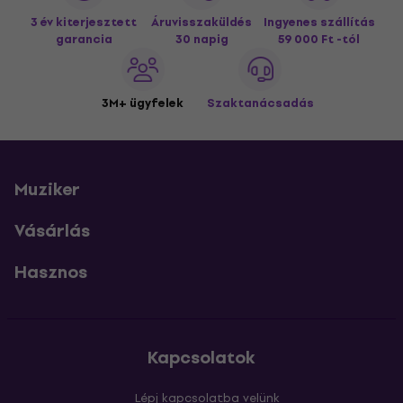
3 év kiterjesztett
Áruvisszaküldés
Ingyenes szállítás
garancia
30 napig
59 000 Ft -tól
3M+ ügyfelek
Szaktanácsadás
Muziker
Vásárlás
Hasznos
Kapcsolatok
Lépj kapcsolatba velünk