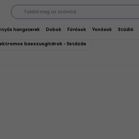
omos basszusgitárok
omos basszusgitárok
entyűs hangszerek
Dobok
Fúvósok
Vonósok
Stúdió
lektromos basszusgitárok - listázás