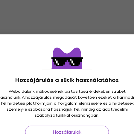
Traveler Guitar Ultra Light Bass Natural
Headless basszusgitár
Headless basszusgitár
5
/5
156 100 Ft
162 100 Ft
Raktáron a beszállítónál
Hozzájárulás a sütik használatához
Weboldalunk működésének biztosítása érdekében sütiket
használunk. A hozzájárulás megadását követően ezeket a harmadi
fél hirdetési platformjain a forgalom elemzésére és a hirdetések
személyre szabására használjuk fel, mindig az
adatvédelmi
szabályzatunkkal összhangban.
s 30 napig
Ingyenes szállítás
59 000 Ft -tól
3M+
Hozzájárulok