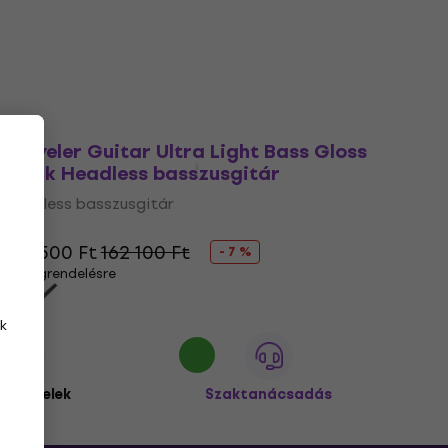
Traveler Guitar Ultra Light Bass Gloss
Black Headless basszusgitár
Headless basszusgitár
5
/5
150 500 Ft
162 100 Ft
- 7 %
Megrendelésre
k
 ügyfelek
Szaktanácsadás