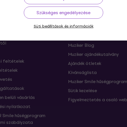
Szükséges engedélyezése
ás
Hasznos
Süti beállítások és információk
ók és elállások a
FAQ - Gyakran feltett kérdé
től
Muziker Blog
Muziker ajándékutalvány
si feltételek
Ajándék ötletek
eltételek
Kívánságlista
vetés
Muziker Smile hűségprogra
lgáltatások
Sütik kezelése
n belüli vásárlás
Figyelmeztetés a csaló web
ési nyilatkozat
 Smile hűségprogram
mi szabályzata