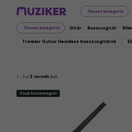
Traveler Guitar
Basszusgitár
Traveler Guitar Elektr
Összes kategória
Traveler Guitar Elektr
Gitár
Basszusgitár
Bill
Összes kategória
Traveler Guitar Headless basszusgitárok
E
1 - 3 a
3 termék
-ból
Csak kicsomagolt