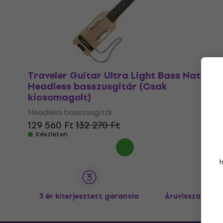
Traveler Guitar Ultra Light Bass Natural
Headless basszusgitár (Csak
kicsomagolt)
Headless basszusgitár
129 560 Ft
132 270 Ft
Készleten
3 év kiterjesztett garancia
Áruvisszaküldé