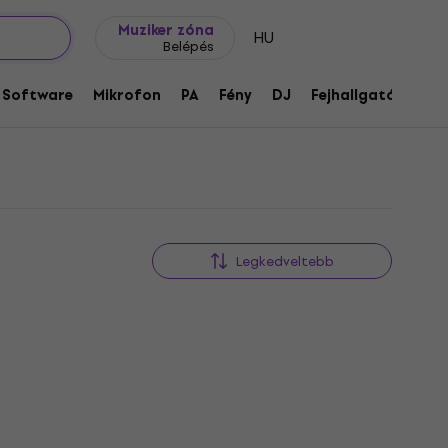
Ajándék ötletek
FAQ
Muziker Blog
Muziker zóna
HU
Belépés
Software
Mikrofon
PA
Fény
DJ
Fejhallgató
Audi
Legkedveltebb
Akció