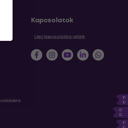
Kapcsolatok
sek
Lépj kapcsolatba velünk
m
oldalakra