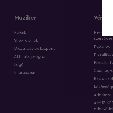
Muziker
Vásárl
Rólunk
Reklamáci
szerződés
Showroomok
Kuponok
Disztribúciós központ
Kiszállítá
Affiliate program
Fizetési f
Logó
Csomagkö
Impresszum
Extra szo
Közössége
Adatkezel
A MUZIKER
adatvédel