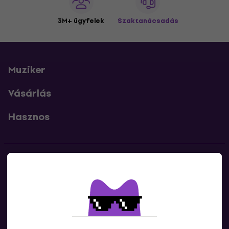
3M+ ügyfelek
Szaktanácsadás
Muziker
Vásárlás
Hasznos
Kapcsolatok
Lépj kapcsolatba velünk