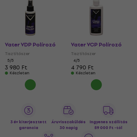
Vater VDP Polírozó
Vater VCP Polírozó
Tisztítószer
Tisztítószer
5
/5
4
/5
3 980 Ft
4 790 Ft
Készleten
Készleten
3 év kiterjesztett
Áruvisszaküldés
Ingyenes szállítás
garancia
30 napig
59 000 Ft -tól