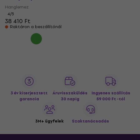
Hanglemez
4
/5
38 410 Ft
Raktáron a beszállítónál
3 év kiterjesztett
Áruvisszaküldés
Ingyenes szállítás
garancia
30 napig
59 000 Ft -tól
3M+ ügyfelek
Szaktanácsadás