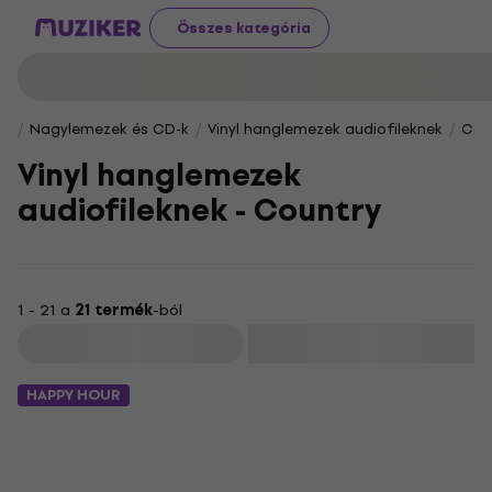
Összes kategória
Nagylemezek és CD-k
Vinyl hanglemezek audiofileknek
Cou
Vinyl hanglemezek
audiofileknek - Country
1 - 21 a
21 termék
-ból
Szűrő
HAPPY HOUR