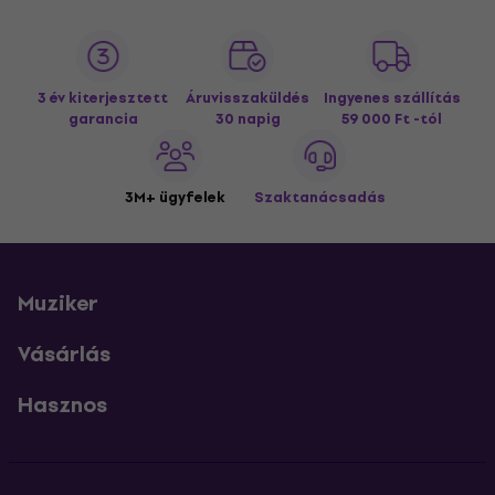
3 év kiterjesztett
Áruvisszaküldés
Ingyenes szállítás
garancia
30 napig
59 000 Ft -tól
3M+ ügyfelek
Szaktanácsadás
Muziker
Vásárlás
Hasznos