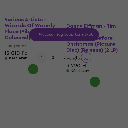
Various Artists -
Wizards Of Waverly
Danny Elfman - Tim
Place (Vibrant Purple
Burton's The
Mutass még több terméket
Coloured) (LP)
Nightmare Before
Christmas (Picture
Hanglemez
Disc) (Reissue) (2 LP)
12 010 Ft
1
2
3
4
Készleten
Hanglemez
9 290 Ft
Készleten