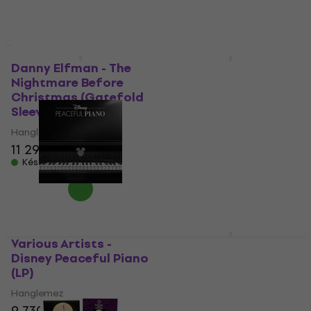
Danny Elfman - The
Original Broadway
Nightmare Before
Cast - Lion King /
Christmas (Gatefold
O.B.C.R. (Gold and
Sleeve) (2 LP)
Black Splatter
Coloured) (Limited
Hanglemez
Edition) (2 LP)
11 290 Ft
Hanglemez
Készleten
5
/5
14 950 Ft
15 250 Ft
Készleten
Various Artists -
Various Artists -
Disney Peaceful Piano
Mufasa: The Lion King
(LP)
(Original Soundtrack)
(Gold Swirl Coloured)
Hanglemez
(LP)
9 730 Ft