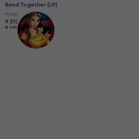
Band Together (LP)
Songs From Hercules
(Original Soundtrack)
Hanglemez
(Picture Disc) (LP)
9 510 Ft
Hanglemez
Készleten
11 820 Ft
Készleten
Various Artists -
Various Artists -
Songs From Beauty &
Songs From Mulan
The Beast (Original
(Picture Disc) (LP)
Soundtrack) (Picture
Hanglemez
Disc) (LP)
13 080 Ft
13 930 Ft
Hanglemez
Készleten
12 980 Ft
Készleten