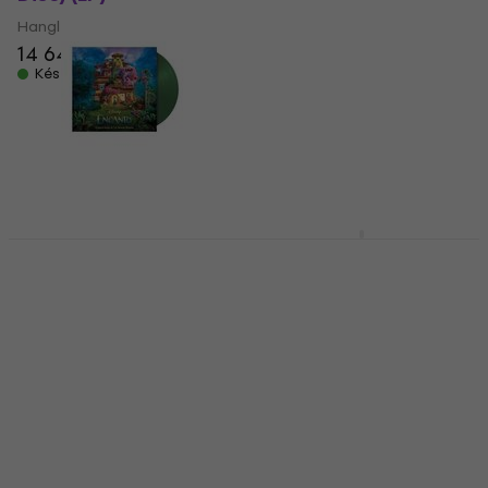
Hanglemez
Hanglemez
14 640 Ft
3
/5
13 920 Ft
Készleten
Készleten
Various Artists -
Various Artists - A
Encanto (Limited
Whole New Sound
Edition) (Translucent
(Clear With Black
Green Coloured) (LP)
Splatter Coloured)
(LP)
Hanglemez
Hanglemez
12 940 Ft
Készleten
11 960 Ft
a következő
kóddal
MUZMUZ-15
14 100 Ft
Készleten