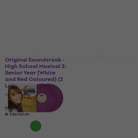
Hanglemez
(Sky Blue Coloured)
10 970 Ft
(Reissue) (LP)
Készleten
Hanglemez
5
/5
13 480 Ft
Készleten
Original Soundtrack -
Disney - Moana OST
High School Musical 3:
(LP)
Senior Year (White
Hanglemez
and Red Coloured) (2
5
/5
LP)
18 000 Ft
Hanglemez
Készleten
5
/5
19 450 Ft
Készleten