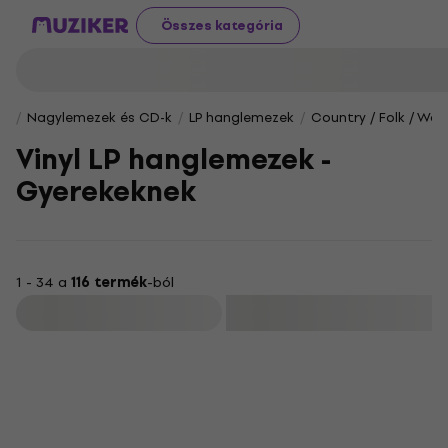
Összes kategória
Nagylemezek és CD-k
LP hanglemezek
Country / Folk / Wor
Vinyl LP hanglemezek -
Gyerekeknek
1 - 34 a
116 termék
-ból
Szűrő