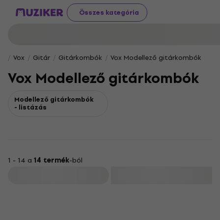
Összes kategória
Vox
Gitár
Gitárkombók
Vox Modellező gitárkombók
Vox Modellező gitárkombók
Modellező gitárkombók
- listázás
1 - 14 a
14 termék
-ból
Szűrő