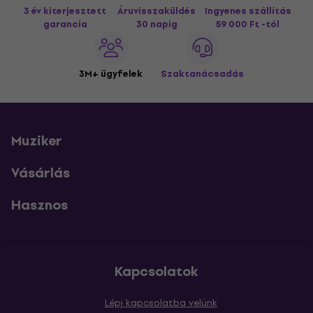
3 év kiterjesztett
Áruvisszaküldés
Ingyenes szállítás
garancia
30 napig
59 000 Ft -tól
3M+ ügyfelek
Szaktanácsadás
Muziker
Vásárlás
Hasznos
Kapcsolatok
Lépj kapcsolatba velünk