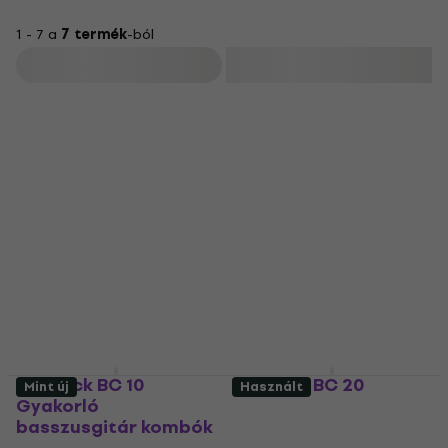
1 - 7 a
7 termék
-ból
Szűrő
Warwick BC 10
Warwick BC 20
Mint új
Használt
Gyakorló
Gyakorló
basszusgitár kombók
basszusgitár kombók