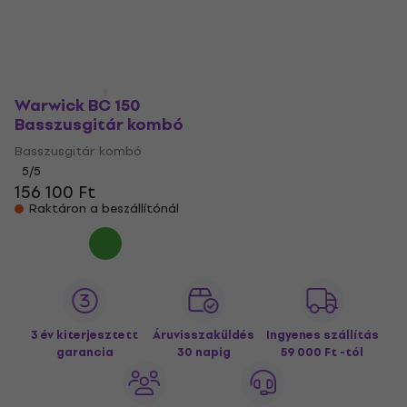
4
/5
5
/5
75 980 Ft
105 200 Ft
Raktáron a beszállítónál
Raktáron a beszállítónál
Warwick BC 150
Basszusgitár kombó
Basszusgitár kombó
5
/5
156 100 Ft
Raktáron a beszállítónál
3 év kiterjesztett
Áruvisszaküldés
Ingyenes szállítás
garancia
30 napig
59 000 Ft -tól