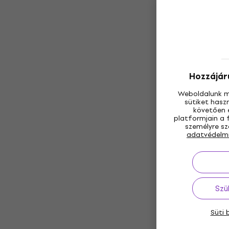
Hozzájáru
Weboldalunk m
sütiket hasz
követően e
platformjain a 
személyre sz
adatvédelm
Szü
Süti 