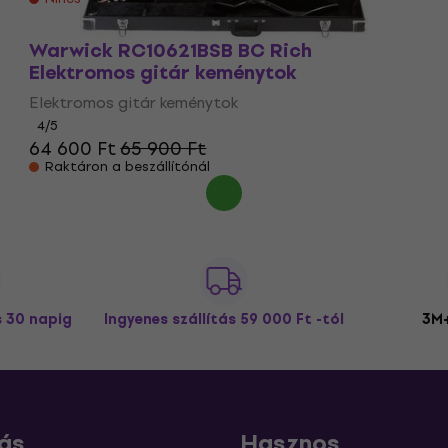
Warwick RC10621BSB BC Rich
Elektromos gitár keménytok
Elektromos gitár keménytok
4
/5
64 600 Ft
65 900 Ft
Raktáron a beszállítónál
s 30 napig
Ingyenes szállítás
59 000 Ft -tól
3M+
ás
Hasznos