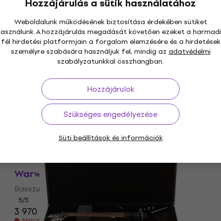
Hozzájárulás a sütik használatához
5
/5
Weboldalunk működésének biztosítása érdekében sütiket
5 220 Ft
a következő kóddal
MUZMUZ-20
használunk. A hozzájárulás megadását követően ezeket a harmadi
6 590 Ft
fél hirdetési platformjain a forgalom elemzésére és a hirdetések
Készleten
személyre szabására használjuk fel, mindig az
adatvédelmi
szabályzatunkkal összhangban.
Mennyiségi kedvezmény
Warwick 46400ML Red Label
Hozzájárulok
Basszusgitár húr
Basszusgitár húr
Szükséges engedélyezése
5
/5
5 250 Ft
Süti beállítások és információk
Készleten
Warwick 42210ML Basszusgitár húr
Basszusgitár húr
5
/5
3 970 Ft
Nincs készleten