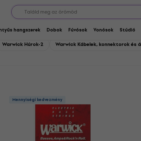
entyűs hangszerek
Dobok
Fúvósok
Vonósok
Stúdió
Warwick Húrok-2
Warwick Kábelek, konnektorok és á
Mennyiségi kedvezmény