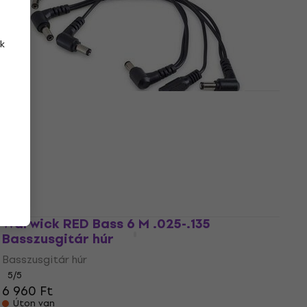
Basszusgitár húr
4
/5
7 700 Ft
a következő kóddal
MUZMUZ-25
k
10 490 Ft
Készleten
Warwick RCL 30600 DC5 20 cm
Tápkábel (Sérült)
Tápkábel
620 Ft
Készleten
Warwick RED Bass 6 M .025-.135
Basszusgitár húr
Basszusgitár húr
5
/5
6 960 Ft
Úton van