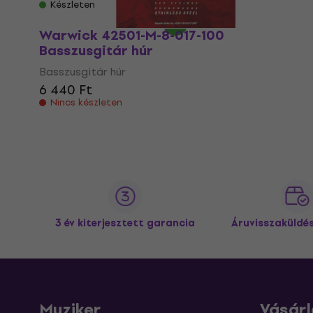
Készleten
Warwick 42501-M-8-017-100
Basszusgitár húr
Basszusgitár húr
6 440 Ft
Nincs készleten
3 év kiterjesztett garancia
Áruvisszaküldé
Muziker
Vásárl