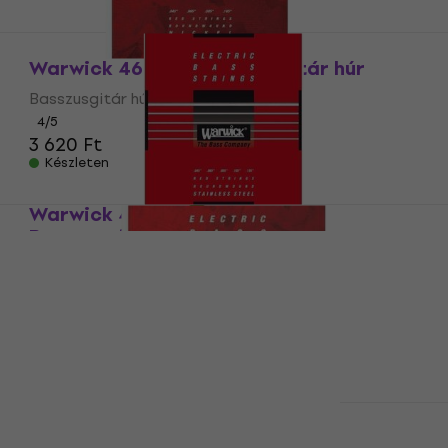
Warwick 46200M Basszusgitár húr
Basszusgitár húr
4
/5
3 620 Ft
Készleten
Warwick 42301M Red Label
Basszusgitár húr
Basszusgitár húr
4
/5
5 030 Ft
Készleten
Warwick 42300ML Red Label
Basszusgitár húr