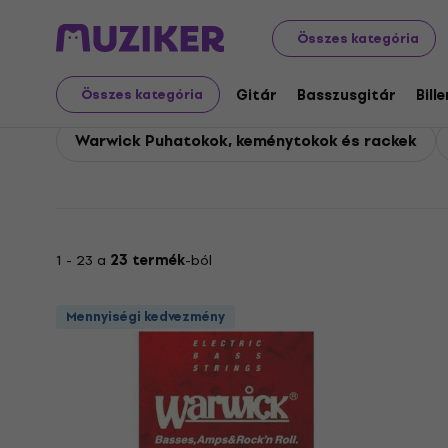
Warwick
Warwick Tartozékok
Összes kategória
Warwick Tartozékok
Gitár
Basszusgitár
Bill
Összes kategória
Warwick Puhatokok, keménytokok és rackek
1 - 23 a
23 termék
-ból
Mennyiségi kedvezmény