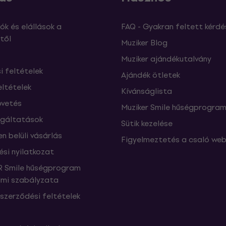
ók és elállások a
FAQ - Gyakran feltett kérdé
től
Muziker Blog
Muziker ajándékutalvány
si feltételek
Ajándék ötletek
eltételek
Kívánságlista
vetés
Muziker Smile hűségprogra
lgáltatások
Sütik kezelése
n belüli vásárlás
Figyelmeztetés a csaló web
ési nyilatkozat
 Smile hűségprogram
mi szabályzata
szerződési feltételek