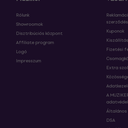
Rólunk
Reklamáci
szerződés
Showroomok
Kuponok
Disztribúciós központ
Kiszállítá
Affiliate program
Fizetési f
Logó
Csomagkö
Impresszum
Extra szo
Közössége
Adatkezel
A MUZIKER
adatvédel
Általános 
DSA