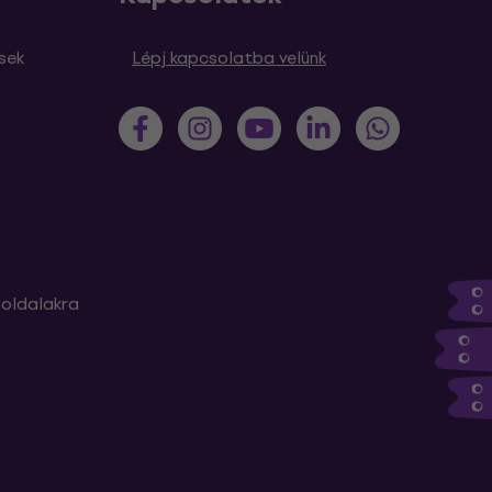
sek
Lépj kapcsolatba velünk
m
oldalakra