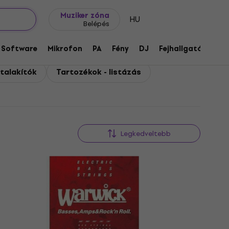
Ajándék ötletek
FAQ
Muziker Blog
Muziker zóna
HU
Belépés
Software
Mikrofon
PA
Fény
DJ
Fejhallgató
Audi
talakítók
Tartozékok - listázás
Legkedveltebb