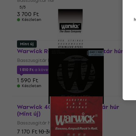
Basszusgitár húr
5
/5
3 700 Ft
Készleten
Mint új
Warwick Red .085'' Basszusgitár húr
Basszusgitár húr
1 510 Ft
a következő kóddal
MUZMUZ-5
1 590 Ft
Készleten
Warwick 40200M Basszusgitár húr
(Mint új)
Basszusgitár húr
7 170 Ft
10 385,1 Ft
- 31 %