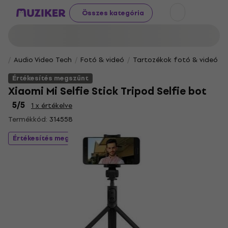
Összes kategória
Audio Video Tech
Fotó & videó
Tartozékok fotó & videó
Értékesítés megszűnt
Xiaomi Mi Selfie Stick Tripod Selfie bot
5
/5
1 x értékelve
Termékkód:
314558
Értékesítés megszűnt