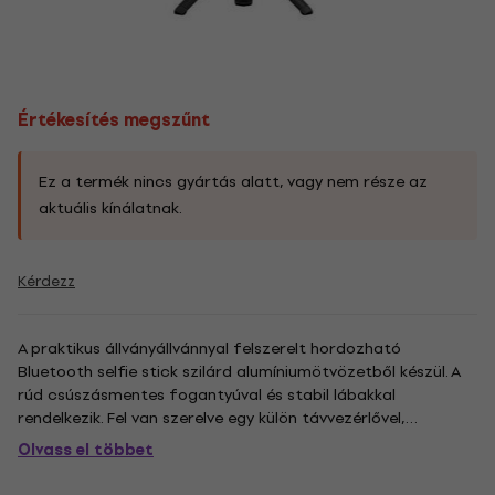
Értékesítés megszűnt
Ez a termék nincs gyártás alatt, vagy nem része az
aktuális kínálatnak.
Kérdezz
A praktikus állványállvánnyal felszerelt hordozható
Bluetooth selfie stick szilárd alumíniumötvözetből készül. A
rúd csúszásmentes fogantyúval és stabil lábakkal
rendelkezik. Fel van szerelve egy külön távvezérlővel,
Bluetooth-on. 360 ° -os forgószerkezet is rendelkezésre áll.
Olvass el többet