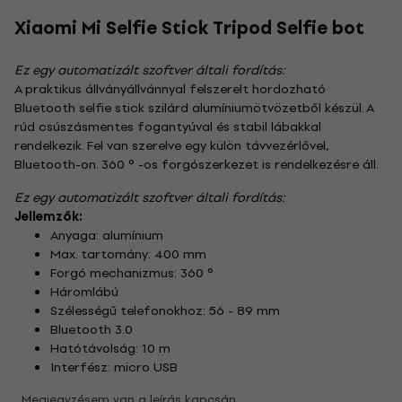
Xiaomi Mi Selfie Stick Tripod Selfie bot
Ez egy automatizált szoftver általi fordítás:
A praktikus állványállvánnyal felszerelt hordozható
Bluetooth selfie stick szilárd alumíniumötvözetből készül. A
rúd csúszásmentes fogantyúval és stabil lábakkal
rendelkezik. Fel van szerelve egy külön távvezérlővel,
Bluetooth-on. 360 ° -os forgószerkezet is rendelkezésre áll.
Ez egy automatizált szoftver általi fordítás:
Jellemzők:
Anyaga: alumínium
Max. tartomány: 400 mm
Forgó mechanizmus: 360 °
Háromlábú
Szélességű telefonokhoz: 56 - 89 mm
Bluetooth 3.0
Hatótávolság: 10 m
Interfész: micro USB
Megjegyzésem van a leírás kapcsán