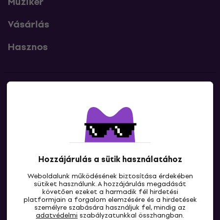
Muziker
Vásárlás
Hasznos
Kapcsolatok
Lépj kapcsolatba velünk
Hozzájárulás a sütik használatához
Weboldalunk működésének biztosítása érdekében
sütiket használunk. A hozzájárulás megadását
követően ezeket a harmadik fél hirdetési
platformjain a forgalom elemzésére és a hirdetések
személyre szabására használjuk fel, mindig az
HU
adatvédelmi
szabályzatunkkal összhangban.