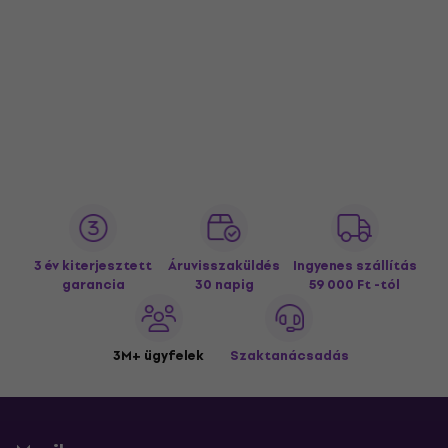
3 év kiterjesztett
Áruvisszaküldés
Ingyenes szállítás
garancia
30 napig
59 000 Ft -tól
3M+ ügyfelek
Szaktanácsadás