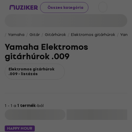
Összes kategória
Yamaha
Gitár
Gitárhúrok
Elektromos gitárhúrok
Yamah
Yamaha Elektromos
gitárhúrok .009
Elektromos gitárhúrok
.009 - listázás
1 - 1 a
1 termék
-ból
Szűrő
HAPPY HOUR