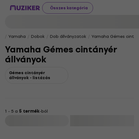
Összes kategória
Yamaha
Dobok
Dob állványzatok
Yamaha Gémes cintány
Yamaha Gémes cintányér
állványok
Gémes cintányér
állványok - listázás
1 - 5 a
5 termék
-ból
Szűrő