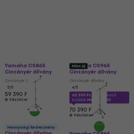
Yamaha CS865
Yamaha CS965
Mint új
Cintányér állvány
Cintányér állvány
Cintányér állvány
Cintányér állvány
5
/5
4
/5
59 390 Ft
62 300 Ft
a következő
Készleten
kóddal
MUZMUZ-10
70 390 Ft
Készleten
Yamaha CS755
Mennyiségi kedvezmény
Cintányér állvány
Yamaha CS865