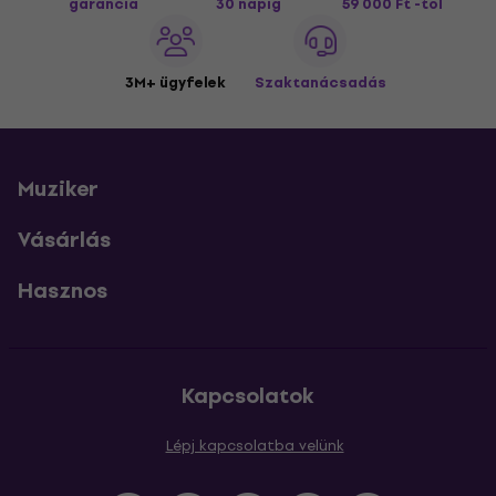
garancia
30 napig
59 000 Ft -tól
3M+ ügyfelek
Szaktanácsadás
Muziker
Vásárlás
Hasznos
Kapcsolatok
Lépj kapcsolatba velünk