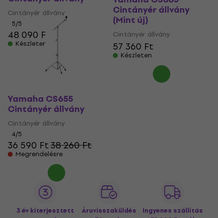
Cintányér állvány
Cintányér állvány
(Mint új)
5
/5
48 090 Ft
Cintányér állvány
Készleten
57 360 Ft
Készleten
Yamaha CS655
Cintányér állvány
Cintányér állvány
4
/5
36 590 Ft
38 260 Ft
Megrendelésre
3 év kiterjesztett
Áruvisszaküldés
Ingyenes szállítás