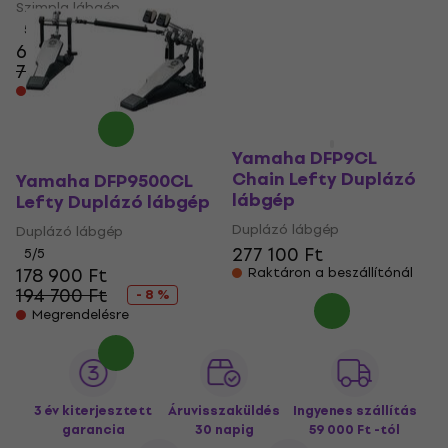
Szimpla lábgép
Szimpla lábgép
5
/5
66 800 Ft
93 000 Ft
72 000 Ft
100 100 Ft
- 7 %
- 7 %
Megrendelésre
Megrendelésre
Yamaha DFP9CL
Chain Lefty Duplázó
Yamaha DFP9500CL
lábgép
Lefty Duplázó lábgép
Duplázó lábgép
Duplázó lábgép
277 100 Ft
5
/5
178 900 Ft
Raktáron a beszállítónál
194 700 Ft
- 8 %
Megrendelésre
3 év kiterjesztett
Áruvisszaküldés
Ingyenes szállítás
garancia
30 napig
59 000 Ft -tól