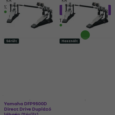
5
/5
5
/5
137 500 Ft
152 960 Ft
a következő
Készleten
kóddal
MUZMUZ-10
171 730 Ft
Készleten
Sérült
Használt
Yamaha DFP9500D
Yamaha DFP9500D
Direct Drive Duplázó
Direct Drive Duplázó
lábgép (Mint új)
lábgép (Csak
kicsomagolt)
Duplázó lábgép
Duplázó lábgép
161 760 Ft
168 060 Ft
Készleten
Készleten
Akció
Yamaha DFP9500D
Yamaha DFP9C Chain
Direct Drive Duplázó
Duplázó lábgép
lábgép (Sérült)
(Használt )