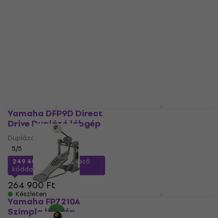
Yamaha DFP9D Direct
Yamaha DFP9500D
Drive Duplázó lábgép
Direct Drive Duplázó
lábgép
Duplázó lábgép
Duplázó lábgép
5
/5
5
/5
249 400 Ft
a következő
178 500 Ft
kóddal
MUZMUZ-5
Készleten
264 900 Ft
Készleten
Yamaha FP7210A
Yamaha DFP9C Chain
Szimpla lábgép
Duplázó lábgép