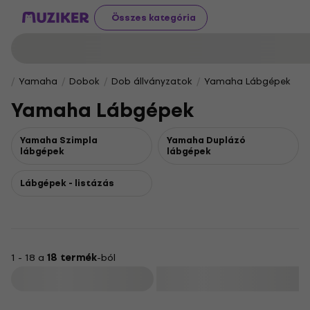
Összes kategória
Yamaha
Dobok
Dob állványzatok
Yamaha Lábgépek
Yamaha Lábgépek
Yamaha Szimpla
Yamaha Duplázó
lábgépek
lábgépek
Lábgépek - listázás
1 - 18 a
18 termék
-ból
Szűrő