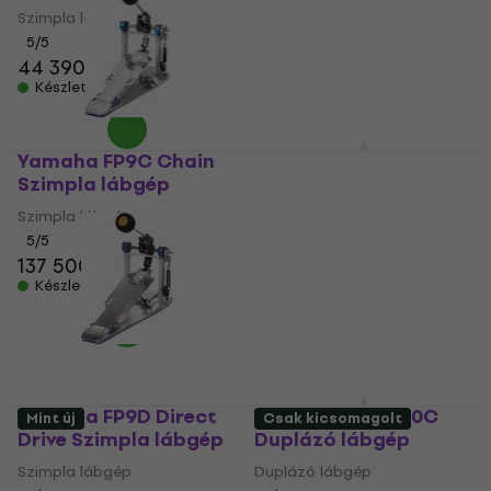
Szimpla lábgép
Duplázó lábgép
5
/5
5
/5
44 390 Ft
256 410 Ft
Készleten
Készleten
Yamaha FP9C Chain
Yamaha DFP9500C
Szimpla lábgép
Duplázó lábgép
Szimpla lábgép
Duplázó lábgép
5
/5
5
/5
137 500 Ft
178 900 Ft
Készleten
Készleten
Yamaha FP9D Direct
Yamaha DFP8500C
Mint új
Csak kicsomagolt
Drive Szimpla lábgép
Duplázó lábgép
Szimpla lábgép
Duplázó lábgép