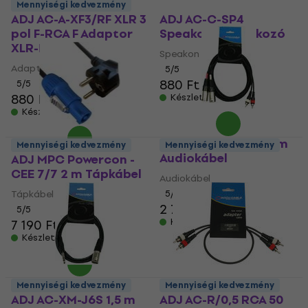
Mennyiségi kedvezmény
ADJ AC-A-XF3/RF XLR 3
ADJ AC-C-SP4
pol F-RCA F Adaptor
Speakon csatlakozó
XLR-RCA
Speakon csatlakozó
Adaptor XLR-RCA
5
/5
880 Ft
5
/5
880 Ft
900 Ft
Készleten
Készleten
ADJ AC-2XM-2RM 3 m
Mennyiségi kedvezmény
Mennyiségi kedvezmény
Audiokábel
ADJ MPC Powercon -
CEE 7/7 2 m Tápkábel
Audiokábel
Tápkábel
5
/5
2 710 Ft
5
/5
Készleten
7 190 Ft
Készleten
Mennyiségi kedvezmény
Mennyiségi kedvezmény
ADJ AC-XM-J6S 1,5 m
ADJ AC-R/0,5 RCA 50