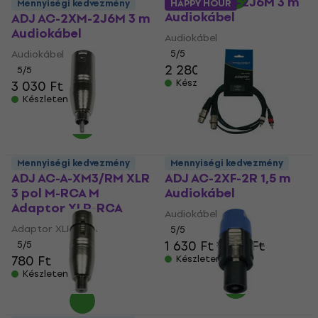
ADJ AC-2XF-2J6M 3 m
Mennyiségi kedvezmény
HAPPY HOUR
Audiokábel
ADJ AC-2XM-2J6M 3 m
Audiokábel
Audiokábel
Audiokábel
5
/5
2 280 Ft
2 470 Ft
5
/5
Készleten
3 030 Ft
Készleten
Mennyiségi kedvezmény
Mennyiségi kedvezmény
ADJ AC-A-XM3/RM XLR
ADJ AC-2XF-2R 1,5 m
3 pol M-RCA M
Audiokábel
Adaptor XLR-RCA
Audiokábel
Adaptor XLR-RCA
5
/5
1 630 Ft
1 730 Ft
5
/5
780 Ft
Készleten
Készleten