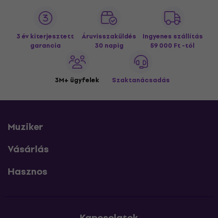
3 év kiterjesztett
Áruvisszaküldés
Ingyenes szállítás
garancia
30 napig
59 000 Ft -tól
3M+ ügyfelek
Szaktanácsadás
Muziker
Vásárlás
Hasznos
Kapcsolatok