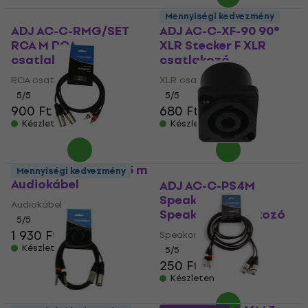
Mennyiségi kedvezmény
ADJ AC-C-RMG/SET
ADJ AC-C-XF-90 90°
RCA M RCA
XLR Stecker F XLR
csatlakozó
csatlakozó
RCA csatlakozó
XLR csatlakozó
5
/5
5
/5
900 Ft
680 Ft
Készleten
Készleten
ADJ AC-2XM-2RM 1,5 m
Mennyiségi kedvezmény
Audiokábel
ADJ AC-C-PS4M
Speaker 4pin M
Audiokábel
Speakon csatlakozó
5
/5
1 930 Ft
Speakon csatlakozó
Készleten
5
/5
250 Ft
Készleten