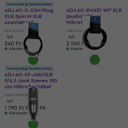
Mennyiségi kedvezmény
ADJ AC-C-X3M Plug
ADJ AC-XMXF/ 90° XLR
XLR 3pin M XLR
(Audio) 150 cm
csatlakozó
Mikrofonkábel
XLR csatlakozó
Mikrofonkábel
5
/5
5
/5
340 Ft
350 Ft
2 100 Ft
Készleten
Készleten
ADJ AC-R/3 RCA 3 m
Mennyiségi kedvezmény
Audiokábel
ADJ AC-XF-J6S/XLR
F/6,3 Jack Stereo 150
Audiokábel
cm Mikrofonkábel
5
/5
2 710 Ft
Mikrofonkábel
Készleten
5
/5
1 790 Ft
1 920 Ft
Készleten