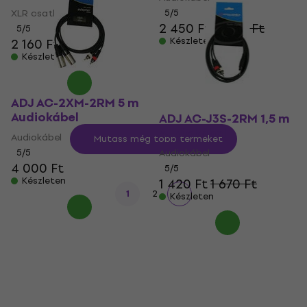
XLR csatlakozó
5
/5
2 450 Ft
2 600 Ft
5
/5
Készleten
2 160 Ft
Készleten
ADJ AC-2XM-2RM 5 m
Audiokábel
ADJ AC-J3S-2RM 1,5 m
Audiokábel
Audiokábel
Mutass még több terméket
5
/5
Audiokábel
4 000 Ft
5
/5
Készleten
1 420 Ft
1 670 Ft
1
2
Készleten