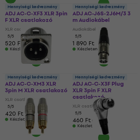
Mennyiségi kedvezmény
Mennyiségi kedvezmény
ADJ AC-C-XF3 XLR 3pin
ADJ AC-J6S-2J6M/3 3
F XLR csatlakozó
m Audiokábel
XLR csatlakozó
Audiokábel
5
/5
5
/5
520 Ft
1 890 Ft
Készleten
Készleten
Mennyiségi kedvezmény
Mennyiségi kedvezmény
ADJ AC-C-XM3 XLR
ADJ AC-C-X3F Plug
3pin M XLR csatlakozó
XLR 3pin F XLR
csatlakozó
XLR csatlakozó
XLR csatlakozó
5
/5
420 Ft
5
/5
460 Ft
490 Ft
Készleten
Készleten