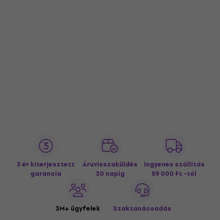
3 év kiterjesztett
Áruvisszaküldés
Ingyenes szállítás
garancia
30 napig
59 000 Ft -tól
3M+ ügyfelek
Szaktanácsadás