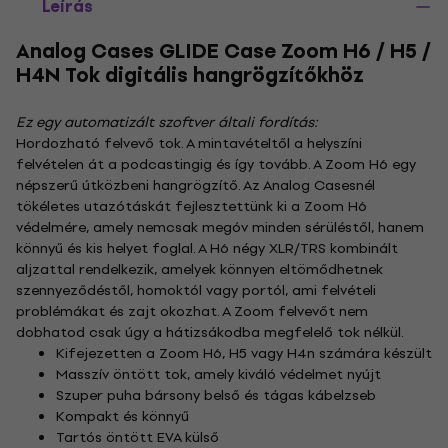
Leírás
Analog Cases GLIDE Case Zoom H6 / H5 /
H4N Tok digitális hangrögzítőkhöz
Ez egy automatizált szoftver általi fordítás:
Hordozható felvevő tok. A mintavételtől a helyszíni
felvételen át a podcastingig és így tovább. A Zoom H6 egy
népszerű útközbeni hangrögzítő. Az Analog Casesnél
tökéletes utazótáskát fejlesztettünk ki a Zoom H6
védelmére, amely nemcsak megóv minden sérüléstől, hanem
könnyű és kis helyet foglal. A H6 négy XLR/TRS kombinált
aljzattal rendelkezik, amelyek könnyen eltömődhetnek
szennyeződéstől, homoktól vagy portól, ami felvételi
problémákat és zajt okozhat. A Zoom felvevőt nem
dobhatod csak úgy a hátizsákodba megfelelő tok nélkül.
Kifejezetten a Zoom H6, H5 vagy H4n számára készült
Masszív öntött tok, amely kiváló védelmet nyújt
Szuper puha bársony belső és tágas kábelzseb
Kompakt és könnyű
Tartós öntött EVA külső