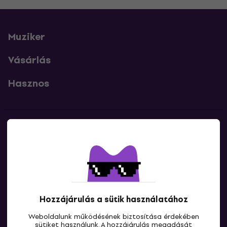
Muziker
Vásárlás
Hasznos
Kapcsolatok
Lépj kapcsolatba velünk
Hozzájárulás a sütik használatához
Weboldalunk működésének biztosítása érdekében
sütiket használunk. A hozzájárulás megadását