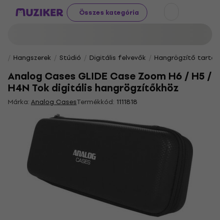
Összes kategória
Hangszerek
Stúdió
Digitális felvevők
Hangrögzítő tartoz
Analog Cases GLIDE Case Zoom H6 / H5 /
H4N Tok digitális hangrögzítőkhöz
Márka:
Analog Cases
Termékkód:
1111818