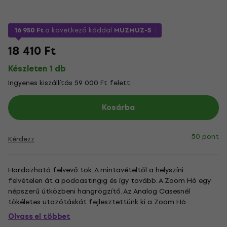
16 950 Ft
a következő kóddal
MUZMUZ-5
18 410 Ft
Készleten 1 db
Ingyenes kiszállítás 59 000 Ft felett
Kosárba
50 pont
Kérdezz
Hordozható felvevő tok. A mintavételtől a helyszíni
felvételen át a podcastingig és így tovább. A Zoom H6 egy
népszerű útközbeni hangrögzítő. Az Analog Casesnél
tökéletes utazótáskát fejlesztettünk ki a Zoom H6
védelmére, amely nemcsak megóv minden sérüléstől, hanem
Olvass el többet
könnyű és kis helyet foglal. A H6 négy XLR/TRS kombinált