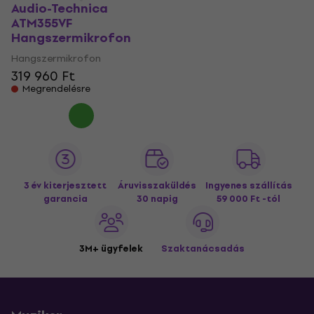
Audio-Technica
ATM355VF
Hangszermikrofon
Hangszermikrofon
319 960 Ft
Megrendelésre
3 év kiterjesztett
Áruvisszaküldés
Ingyenes szállítás
garancia
30 napig
59 000 Ft -tól
3M+ ügyfelek
Szaktanácsadás