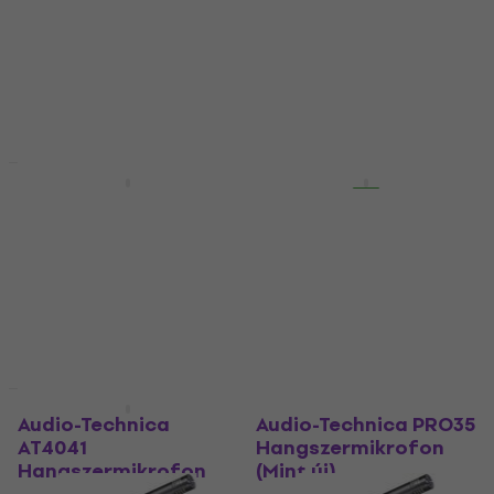
Hangszermikrofon
Hangszermikrofon
5
/5
5
/5
180 790 Ft
a következő
148 290 Ft
kóddal
MUZMUZ-25
Készleten
247 570 Ft
Készleten
HAPPY HOUR
Mint új
Audio-Technica
Audio-Technica
ATM350UL
AT4021
Hangszermikrofon
Hangszermikrofon
Hangszermikrofon
Hangszermikrofon
130 300 Ft
5
/5
136 500 Ft
Készleten
Készleten
Mint új
Mint új
Audio-Technica
Audio-Technica PRO35
AT4041
Hangszermikrofon
Hangszermikrofon
(Mint új)