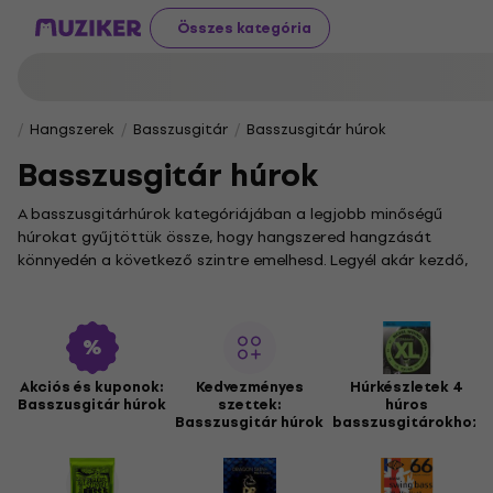
Összes kategória
Hangszerek
Basszusgitár
Basszusgitár húrok
Basszusgitár húrok
A basszusgitárhúrok kategóriájában a legjobb minőségű
húrokat gyűjtöttük össze, hogy hangszered hangzását
könnyedén a következő szintre emelhesd. Legyél akár kezdő,
akár tapasztalt zenész, nálunk garantáltan megtalálod a
stílusodhoz illő szetteket és egyedi húrokat, hogy a játékod
mindig tökéletes legyen.
Válogass a standard
4-strunové sady pre basgitaru
, a
kibővített
5-strunové sady pre basgitaru
és a különleges
6-
Akciós és kuponok:
Kedvezményes
Húrkészletek 4
Basszusgitár húrok
szettek:
húros
strunové sady pre basgitaru
szettek között, hogy megtaláld
Basszusgitár húrok
basszusgitárokhoz
a basszusgitárodhoz tökéletesen illő készletet. Akusztikus
hangszeredhez a
Struny pre akustickú basgitaru
alkategóriában kínálunk speciális húrokat. Ha pedig csak