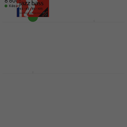
16 190 Ft
8 600 Ft
Készleten
Készleten
Ernie Ball 2821 Power
Slinky Nickel 050-135
Rotosound RS 77 LD
Basszusgitár húr
Basszusgitár húr
Basszusgitár húr
Basszusgitár húr
5
/5
5
/5
10 560 Ft
17 590 Ft
Készleten
Készleten
D'Addario EXL165-5
Warwick 46301M-5B
Basszusgitár húr
Basszusgitár húr
Basszusgitár húr
Basszusgitár húr
5
/5
5
/5
11 190 Ft
4 560 Ft
5 190 Ft
Készleten
Készleten