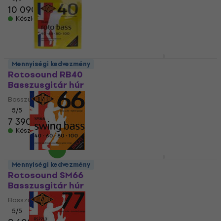
10 090 Ft
5
/5
Készleten
8 640 Ft
Készleten
Fender 9050L 45-100
Mennyiségi kedvezmény
Basszusgitár húr
Rotosound RB40
Basszusgitár húr
Basszusgitár húr
Basszusgitár húr
5
/5
13 410 Ft
5
/5
Készleten
7 390 Ft
Készleten
Elixir 14052 Bass
Mennyiségi kedvezmény
Nanoweb
Rotosound SM66
Basszusgitár húr
Basszusgitár húr
Basszusgitár húr
Basszusgitár húr
5
/5
5
/5