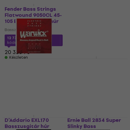
Mennyiségi kedvezmény
Fender Bass Strings
Warwick 42200M
Flatwound 9050CL 45-
Basszusgitár húr
105 Basszusgitár húr
Basszusgitár húr
Basszusgitár húr
4
/5
3 130 Ft
3 430 Ft
12 730 Ft
a következő
Készleten
kóddal
MUZMUZ-35
20 380 Ft
Készleten
Elixir 14202 NanoWeb
Light 45-130
Warwick 46200M
Basszusgitár húr
Basszusgitár húr
Basszusgitár húr
Basszusgitár húr
5
/5
4
/5
20 690 Ft
3 620 Ft
Készleten
Készleten
D'Addario EXL170
Ernie Ball 2834 Super
Basszusgitár húr
Slinky Bass