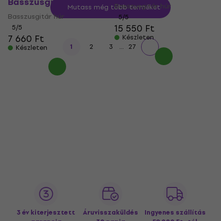
Basszusgitár húr
Basszusgitár húr
Mutass még több terméket
Basszusgitár húr
5
/5
15 550 Ft
5
/5
7 660 Ft
Készleten
...
1
2
3
27
Készleten
3 év kiterjesztett
Áruvisszaküldés
Ingyenes szállítás