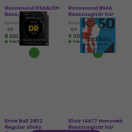
Mennyiségi kedvezmény
Rotosound RS66LDN
Rotosound BS66
Basszusgitár húr
Basszusgitár húr
Basszusgitár húr
Basszusgitár húr
5
/5
5
/5
8 600 Ft
9 000 Ft
Készleten
Készleten
DR Strings BKB5-45
Basszusgitár húr
Rotosound RB50
Basszusgitár húr
Basszusgitár húr
4
/5
Basszusgitár húr
17 160 Ft
5
/5
Készleten
7 060 Ft
Készleten
Ernie Ball 2832
Elixir 14677 Nanoweb
Regular slinky
Basszusgitár húr