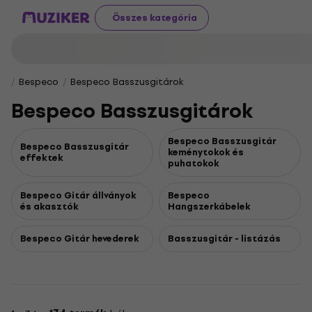
Összes kategória
Bespeco
Bespeco Basszusgitárok
Bespeco Basszusgitárok
Bespeco Basszusgitár
Bespeco Basszusgitár
keménytokok és
effektek
puhatokok
Bespeco Gitár állványok
Bespeco
és akasztók
Hangszerkábelek
Bespeco Gitár hevederek
Basszusgitár - listázás