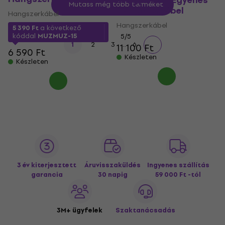
m Egyenes - Egyenes
Mutass még több terméket
Hangszerkábel
Hangszerkábel
Hangszerkábel
5 390 Ft
a következő
kóddal
MUZMUZ-15
5
/5
...
1
2
3
6
11 100 Ft
6 590 Ft
Készleten
Készleten
3 év kiterjesztett
Áruvisszaküldés
Ingyenes szállítás
garancia
30 napig
59 000 Ft -tól
3M+ ügyfelek
Szaktanácsadás