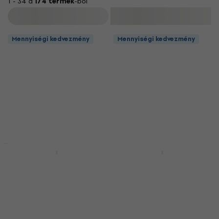
1 - 34 a
174 termék
-ból
Szűrő
Mennyiségi kedvezmény
Mennyiségi kedvezmény
Mennyiségi kedvezmény
Mennyiségi kedvezmény
Bespeco SH150 Gitár
Bespeco IRO200 2 m
állvány
Egyenes - Egyenes
Hangszerkábel
Gitár állvány
Hangszerkábel
5
/5
5 390 Ft
5
/5
3 560 Ft
Készleten