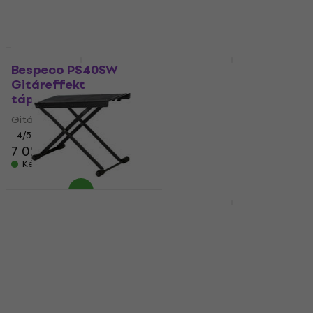
Készleten
Mennyiségi kedvezmény
Mennyiségi kedvezmény
Bespeco PS40SW
Bespeco SLPJ300 3 m
Gitáreffekt
Egyenes - Pipa
tápegység
Hangszerkábel
Gitáreffekt tápegység
Hangszerkábel
4
/5
5
/5
7 020 Ft
7 190 Ft
2 140 Ft
a következő
Készleten
kóddal
MUZMUZ-25
2 990 Ft
Készleten
Bespeco BP22N
Bespeco SHGH Gitár
Lábzsámoly
fali állvány
Lábzsámoly
Gitár fali állvány
5
/5
5
/5
4 000 Ft
4 090 Ft
4 940 Ft
Készleten
Készleten