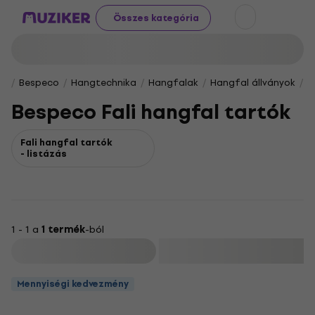
Összes kategória
Bespeco
Hangtechnika
Hangfalak
Hangfal állványok
B
Bespeco Fali hangfal tartók
Fali hangfal tartók
- listázás
1 - 1 a
1 termék
-ból
Szűrő
Mennyiségi kedvezmény