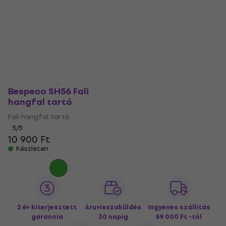
Bespeco SH56 Fali
hangfal tartó
Fali hangfal tartó
5
/5
10 900 Ft
Készleten
3 év kiterjesztett
Áruvisszaküldés
Ingyenes szállítás
garancia
30 napig
59 000 Ft -tól