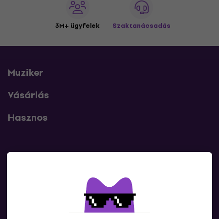
3M+ ügyfelek
Szaktanácsadás
Muziker
Vásárlás
Hasznos
Kapcsolatok
Lépj kapcsolatba velünk