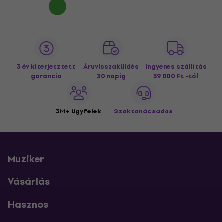
3 év kiterjesztett
Áruvisszaküldés
Ingyenes szállítás
garancia
30 napig
59 000 Ft -tól
3M+ ügyfelek
Szaktanácsadás
Muziker
Vásárlás
Hasznos