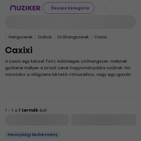
Összes kategória
Hangszerek
Dobok
Ütőhangszerek
Caxixi
Caxixi
A caxixi egy kézzel font, különleges ütőhangszer, melynek
gyökerei mélyen a brazil zenei hagyományokba nyúlnak. Ha
vonzódsz a világzene lüktető ritmusaihoz, vagy egy igazán
egyedi hangzással gazdagítanád a zenédet, akkor a
caxixiben nem fogsz csalódni. Ez a hangszer nem csupán a
ritmusokat teszi gazdagabbá, de meleg, természetes
hangjával különleges atmoszférát is teremt.
A caxixi megszólaltatása igazi kreatív kaland: a különböző
1 - 1 a
1 termék
-ból
rázó- és ütőtechnikákkal meglepően sokszínű
Szűrő
hangzásvilágot fedezhetsz fel. A természetes
alapanyagoknak köszönhetően a caxixik hangja egyszerre
Mennyiségi kedvezmény
lágy és átható, így könnyedén beilleszthető a legkülönfélébb