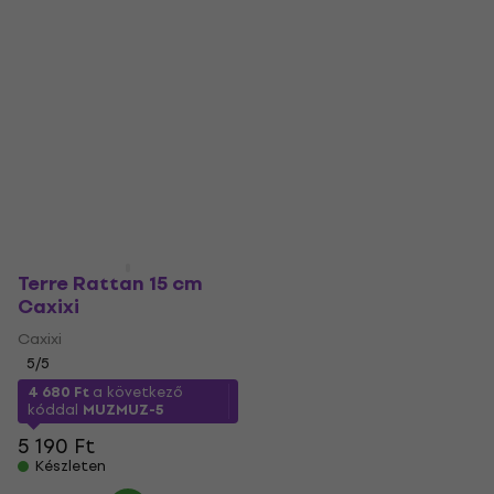
zenei stílusokba, a jazztől a funkon át egészen a
tradicionális brazil dallamokig. Játék közben nemcsak a
ritmusérzéked fejlődik, hanem a zenei kreativitásod is új
szárnyakat kap.
Terre Rattan 15 cm
Caxixi
Caxixi
5
/5
4 680 Ft
a következő
kóddal
MUZMUZ-5
5 190 Ft
Készleten