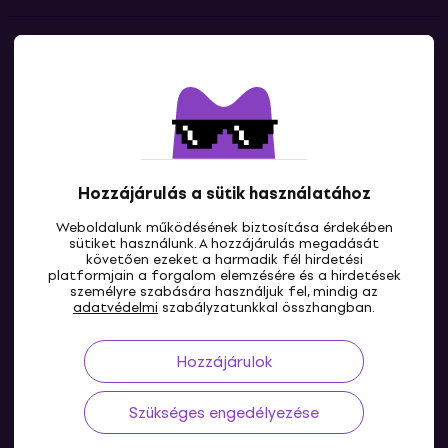
Kapcsolatok
Lépj kapcsolatba velünk
Hozzájárulás a sütik használatához
Weboldalunk működésének biztosítása érdekében
sütiket használunk. A hozzájárulás megadását
követően ezeket a harmadik fél hirdetési
platformjain a forgalom elemzésére és a hirdetések
személyre szabására használjuk fel, mindig az
HU
adatvédelmi
szabályzatunkkal összhangban.
Hozzájárulok
Szükséges engedélyezése