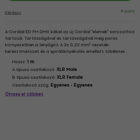
9 pont
Kérdezz
A Cordial ED FM DMX kábel az új Cordial "elemek" sorozathoz
tartozik. Tartósságával és tartósságával még poros
környezetben is lenyűgöz. A 2x 0,22 mm² vezeték-
keresztmetszet és a spirálárnyékolás emellett tökéletes
jelátvitelt biztosít.
Hossz:
1 m
A típusú csatlakozó:
XLR Male
B típusú csatlakozó:
XLR Female
Csatlakozó szög:
Egyenes - Egyenes
Olvass el többet