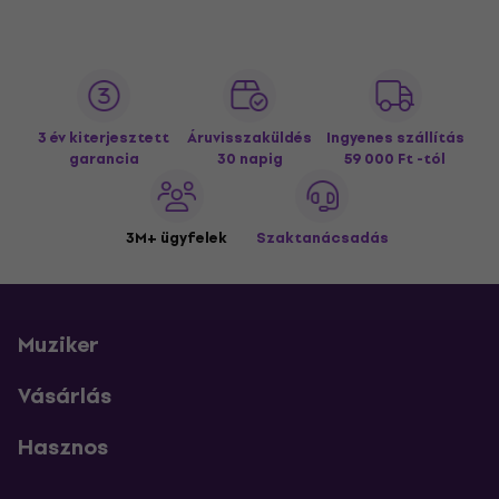
3 év kiterjesztett
Áruvisszaküldés
Ingyenes szállítás
garancia
30 napig
59 000 Ft -tól
3M+ ügyfelek
Szaktanácsadás
Muziker
Vásárlás
Hasznos