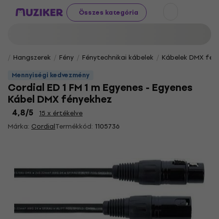
Összes kategória
Hangszerek
Fény
Fénytechnikai kábelek
Kábelek DMX fén
Mennyiségi kedvezmény
Cordial ED 1 FM 1 m Egyenes - Egyenes
Kábel DMX fényekhez
4,8
/5
15 x értékelve
Márka:
Cordial
Termékkód:
1105736