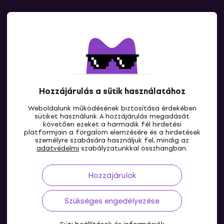
Kapcsolatok
Lépj kapcsolatba velünk
Hozzájárulás a sütik használatához
Weboldalunk működésének biztosítása érdekében
sütiket használunk. A hozzájárulás megadását
követően ezeket a harmadik fél hirdetési
platformjain a forgalom elemzésére és a hirdetések
személyre szabására használjuk fel, mindig az
HU
adatvédelmi
szabályzatunkkal összhangban.
Hozzájárulok
Szükséges engedélyezése