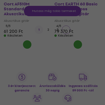
Cort AF510M
Cort EARTH 60 Basic
Standard SET Natural
SET Black Gloss
Mutass még több terméket
Akusztikus gitár
Akusztikus gitár
Akusztikus gitár
Akusztikus gitár
5
/5
4
/5
1
2
3
61 200 Ft
79 370 Ft
Készleten
Készleten
3 év kiterjesztett
Áruvisszaküldés
Ingyenes szállítás
garancia
30 napig
59 000 Ft -tól