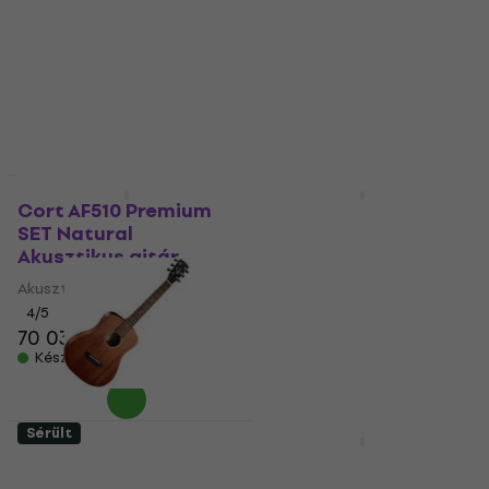
Akusztikus gitár
Akusztikus gitár
5
/5
5
/5
72 690 Ft
66 310 Ft
Készleten
Készleten
Mint új
Standard SET
Cort AF510 Premium
Cort AD810-OP
SET Natural
Standard SET Open
Akusztikus gitár
Pore Natural
Akusztikus gitár
Akusztikus gitár
Akusztikus gitár
4
/5
70 030 Ft
5
/5
68 070 Ft
Készleten
Készleten
Sérült
Premium SET
Cort AD-MINI-M-OP
Cort AF510 Standard
Natural Akusztikus
SET Natural