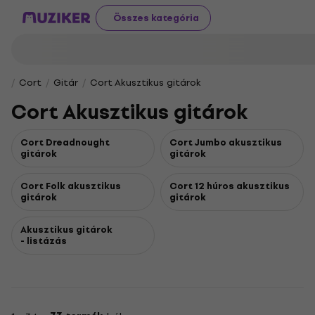
Összes kategória
Cort
Gitár
Cort Akusztikus gitárok
Cort Akusztikus gitárok
Cort Dreadnought
Cort Jumbo akusztikus
gitárok
gitárok
Cort Folk akusztikus
Cort 12 húros akusztikus
gitárok
gitárok
Akusztikus gitárok
- listázás