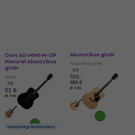
Készleten
Készleten
Cort Earth 70 Brown
HAPPY HOUR
HAPPY HOUR
Akusztikus gitár
Cort AD-MINI-M-OP
Natural Akusztikus
Akusztikus gitár
gitár
5
/5
100 200 Ft
Akusztikus gitár
101 350 Ft
5
/5
Készleten
52 860 Ft
Készleten
Mennyiségi kedvezmény
Cort AF510 Black Satin
Cort AD880 Natural