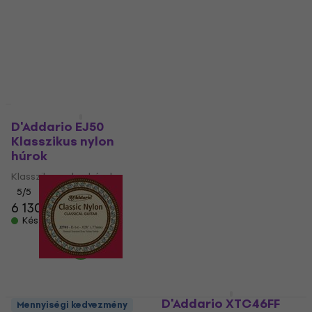
Klasszikus nylon húrok
Klasszikus nylon húrok
5
/5
5
/5
7 420 Ft
a következő
9 780 Ft
kóddal
MUZMUZ-20
Készleten
9 360 Ft
Készleten
Mennyiségi kedvezmény
D'Addario EJ50
D'Addario J 4501
Klasszikus nylon
Különálló klasszikus
húrok
gitárhúr
Klasszikus nylon húrok
Különálló klasszikus gitárhúr
5
/5
5
/5
6 130 Ft
780 Ft
Készleten
Készleten
D'Addario XTC46FF
Mennyiségi kedvezmény