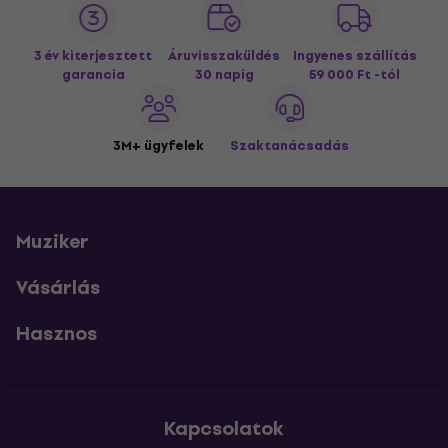
3 év kiterjesztett
Áruvisszaküldés
Ingyenes szállítás
garancia
30 napig
59 000 Ft -tól
3M+ ügyfelek
Szaktanácsadás
Muziker
Vásárlás
Hasznos
Kapcsolatok