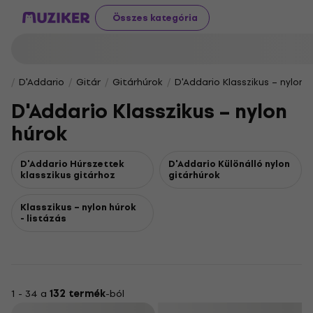
Összes kategória
D'Addario
Gitár
Gitárhúrok
D'Addario Klasszikus – nylon 
D'Addario Klasszikus – nylon
húrok
D'Addario Húrszettek
D'Addario Különálló nylon
klasszikus gitárhoz
gitárhúrok
Klasszikus – nylon húrok
- listázás
1 - 34 a
132 termék
-ból