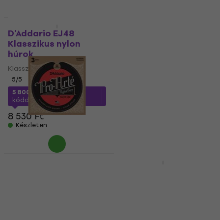
Mennyiségi kedvezmény
D'Addario EJ48
D'Addario J2704
Klasszikus nylon
Különálló klasszikus
húrok
gitárhúr
Klasszikus nylon húrok
Különálló klasszikus gitárhúr
5
/5
4
/5
1 250 Ft
5 800 Ft
a következő
Készleten
kóddal
MUZMUZ-30
8 530 Ft
Készleten
D'Addario EJ45-3D
Klasszikus nylon
D'Addario EJ45LP
húrok
Klasszikus nylon
húrok
Klasszikus nylon húrok
5
/5
Klasszikus nylon húrok
5
/5
16 400 Ft
a következő