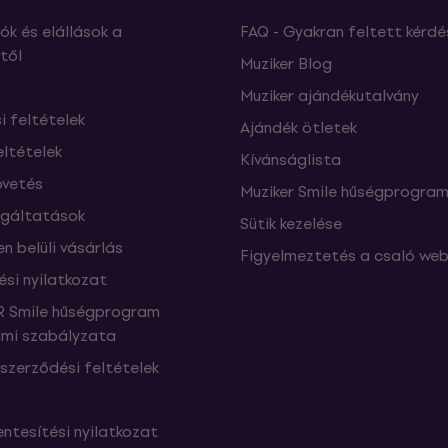
ók és elállások a
FAQ - Gyakran feltett kérdé
től
Muziker Blog
Muziker ajándékutalvány
si feltételek
Ajándék ötletek
eltételek
Kívánságlista
vetés
Muziker Smile hűségprogra
lgáltatások
Sütik kezelése
n belüli vásárlás
Figyelmeztetés a csaló web
ési nyilatkozat
 Smile hűségprogram
mi szabályzata
szerződési feltételek
ntesítési nyilatkozat