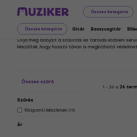
Hangszerek
Dobok
Dobtartozékok
Dob puha és k
Összes kategória
Dob keménytokok
Gitár
Basszusgitár
Bill
Összes kategória
Óvja meg dobjait a szállítás és tárolás közbeni sér
készültek, hogy hosszú távon is megbízható védelmet
Válogasson a különböző méretű és kialakítású tokok
tervezésnek és a könnyű hordozhatóságnak köszönhet
biztonságát.
Összes szűrő
1 - 26 a
26 ter
Szűrés
Központi készleten
(
15
)
Ár