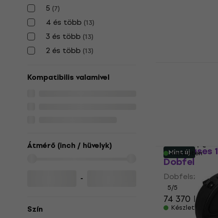
42 880 Ft
a kö
5
(
7
)
MUZMUZ-5
4 és több
(
13
)
46 900 Ft
3 és több
(
13
)
Készleten
2 és több
(
13
)
Hardcase 
Dobfelszere
Kompatibilis valamivel
Dobfelszerelés
5
/5
43 230 Ft
a kö
5
46 900 Ft
Átmérő (inch / hüvelyk)
SKB Cases 
Mint új
Készleten
Dobfelszere
Dobfelszerelés
-
5
/5
74 370 Ft
Készleten
Szín