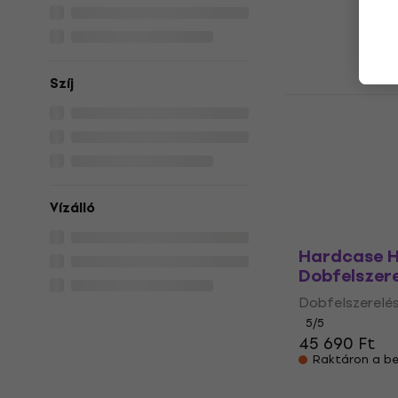
Dobfelszerelés
5
/5
58 400 Ft
Raktáron a be
Szíj
SKB Cases 
Dobfelszere
Dobfelszerelés
152 460 Ft
Megrendelésr
Vízálló
Hardcase 
Dobfelszere
Dobfelszerelés
5
/5
45 690 Ft
Raktáron a be