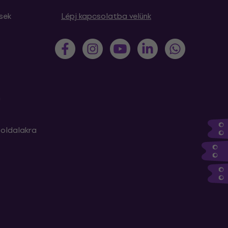
sek
Lépj kapcsolatba velünk
m
oldalakra