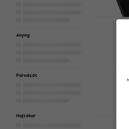
Hardcase 
Dobfelszere
Anyag
(Mint új)
Dobfelszerelés
40 030 Ft
48
Készleten
SKB Cases 
Dobfelszere
Párnázát
Dobfelszerelés
106 970 Ft
Megrendelésr
Hajtókar
Hardcase 
Dobfelszere