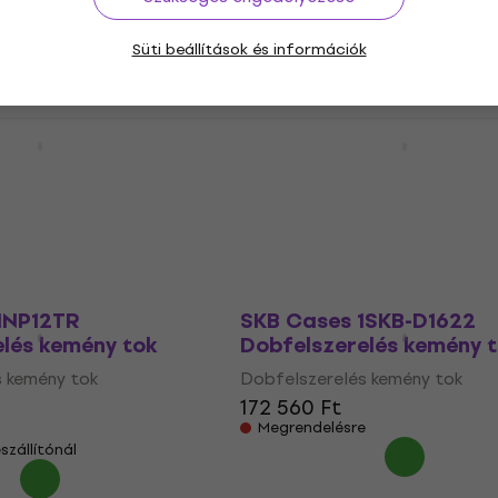
 kemény tok
Dobfelszerelés kemény tok
63 060 Ft
Süti beállítások és információk
Megrendelésre
szállítónál
1SKB-D1620
SKB Cases 1SKB-D0912
lés kemény tok
Dobfelszerelés kemény 
 kemény tok
Dobfelszerelés kemény tok
66 300 Ft
e
Megrendelésre
HNP12TR
SKB Cases 1SKB-D1622
lés kemény tok
Dobfelszerelés kemény 
 kemény tok
Dobfelszerelés kemény tok
172 560 Ft
Megrendelésre
szállítónál