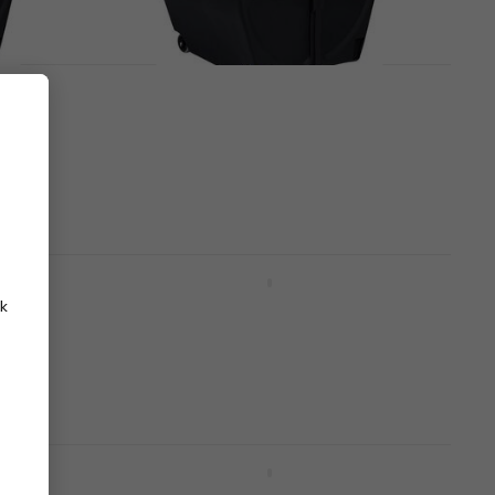
Hardcase HN20B
tok
Dobfelszerelés kemény tok
(Mint új)
Dobfelszerelés kemény tok
80 440 Ft
81 774 Ft
Készleten
Hardcase HN24B
tok
Dobfelszerelés kemény tok
k
Dobfelszerelés kemény tok
116 500 Ft
Megrendelésre
SKB Cases 1SKB-D1822
tok
Dobfelszerelés kemény tok