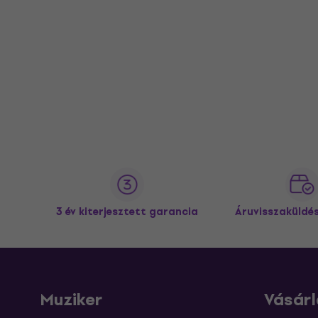
3 év kiterjesztett garancia
Áruvisszaküldé
Muziker
Vásárl