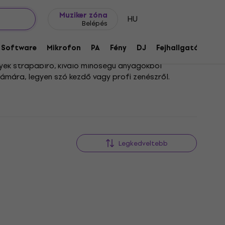
Ajándék ötletek
FAQ
Muziker Blog
Muziker zóna
HU
Belépés
Software
Mikrofon
PA
Fény
DJ
Fejhallgató
Audi
lyek strapabíró, kiváló minőségű anyagokból
ámára, legyen szó kezdő vagy profi zenészről.
tamokhoz és egyéb ütőhangszerekhez. A praktikus
 koncerteken egyaránt, garantálva a hangszerek
Legkedveltebb