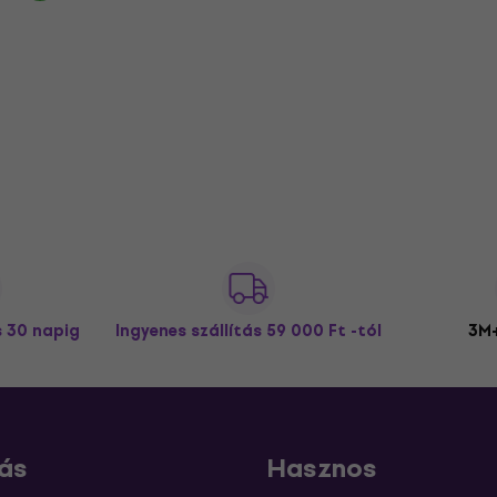
s 30 napig
Ingyenes szállítás
59 000 Ft -tól
3M+
ás
Hasznos