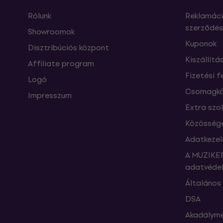
Rólunk
Reklamáci
szerződés
Showroomok
Kuponok
Disztribúciós központ
Kiszállítá
Affiliate program
Fizetési f
Logó
Csomagkö
Impresszum
Extra szo
Közössége
Adatkezel
A MUZIKER
adatvédel
Általános 
DSA
Akadályme