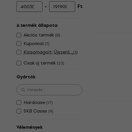
-
Ft
Minimális ár
Maximális ár
A termék állapota
Akciós termék
Hardcase 
(
8
)
Dobfelszere
Kuponnal
(
7
)
Dobfelszerelés
Kicsomagolt, Újszerű...
(
3
)
5
/5
Csak új termék
(
23
)
87 560 Ft
a köv
15
Gyártók
106 780 Ft
Készleten
Hardcase
(
17
)
Hardcase 
Dobfelszere
SKB Cases
(
9
)
Dobfelszerelés
5
/5
Vélemények