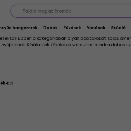
eménytokok
Dob keménytokok
entyűs hangszerek
Dobok
Fúvósok
Vonósok
Stúdió
ülésektől! Ebben a kategóriában olyan dobtokokat talál, ame
 nyújtsanak. Kínálatunk tökéletes választás minden dobos sz
 között, amelyek tökéletesen illeszkednek a pergődobokhoz, 
ően ezek a dobtokok ideális társak lesznek a próbákon és a
mék
-ból