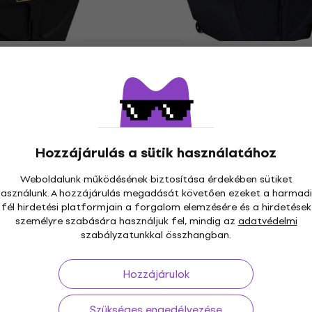
HN14S
Hardcase HN20B
lés kemény tok
Dobfelszerelés kemény 
(Csak kicsomagolt)
 kemény tok
Dobfelszerelés kemény tok
70 590 Ft
72 290 Ft
 104,1 Ft
- 17 %
Készleten
Hozzájárulás a sütik használatához
1SKB-D1618
Hardcase HN14FFS
Weboldalunk működésének biztosítása érdekében sütiket
lés kemény tok
Dobfelszerelés kemény 
használunk. A hozzájárulás megadását követően ezeket a harmadi
 kemény tok
Dobfelszerelés kemény tok
fél hirdetési platformjain a forgalom elemzésére és a hirdetések
5
/5
személyre szabására használjuk fel, mindig az
adatvédelmi
53 300 Ft
e
szabályzatunkkal összhangban.
Raktáron a beszállítónál
Hozzájárulok
HNP14TR
SKB Cases 1SKB-D5514
lés kemény tok
Dobfelszerelés kemény 
Szükséges engedélyezése