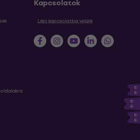
Kapcsolatok
sek
Lépj kapcsolatba velünk
m
oldalakra