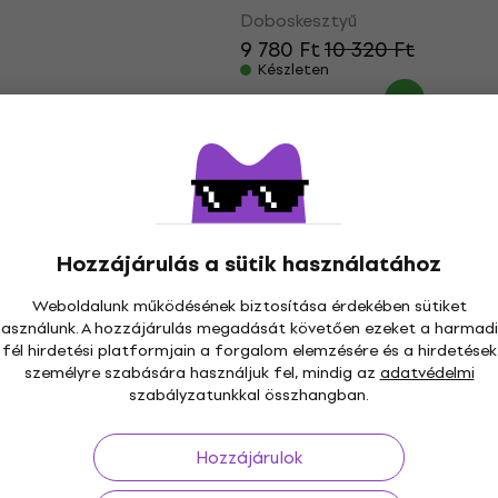
Doboskesztyű
9 780 Ft
10 320 Ft
Készleten
Hozzájárulás a sütik használatához
Weboldalunk működésének biztosítása érdekében sütiket
használunk. A hozzájárulás megadását követően ezeket a harmadi
fél hirdetési platformjain a forgalom elemzésére és a hirdetések
személyre szabására használjuk fel, mindig az
adatvédelmi
szabályzatunkkal összhangban.
Hozzájárulok