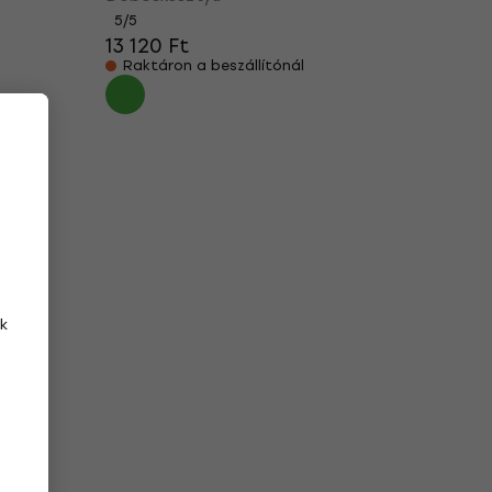
5
/5
13 120 Ft
Raktáron a beszállítónál
k