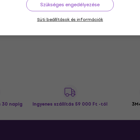
Szükséges engedélyezése
Süti beállítások és információk
s 30 napig
Ingyenes szállítás
59 000 Ft -tól
3M+