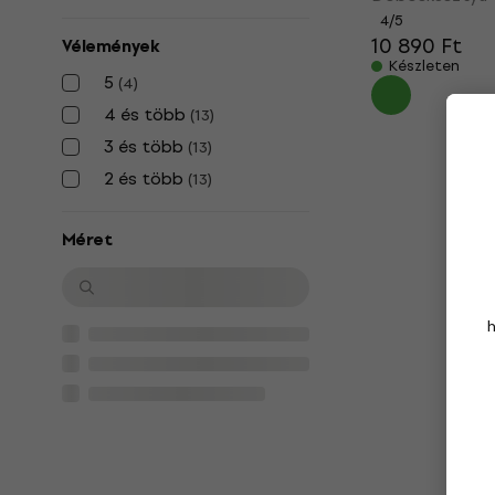
4
/5
10 890 Ft
Vélemények
Készleten
5
(
4
)
4 és több
(
13
)
3 és több
(
13
)
2 és több
(
13
)
Méret