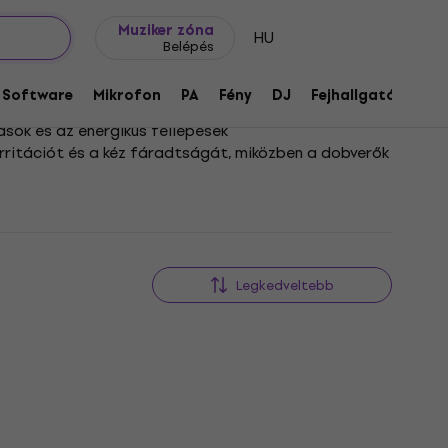
Ajándék ötletek
FAQ
Muziker Blog
Muziker zóna
HU
Belépés
Software
Mikrofon
PA
Fény
DJ
Fejhallgató
Audi
ások és az energikus fellépések
rritációt és a kéz fáradtságát, miközben a dobverők
tva biztosan megtalálod a számodra
 ne akadályozza a szabad mozgást, így a dobolás
Legkedveltebb