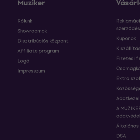
Muziker
Vásárl
Rólunk
Reklamáci
szerződés
Showroomok
Kuponok
Disztribúciós központ
Kiszállítá
Affiliate program
Fizetési f
Logó
Csomagkö
Impresszum
Extra szo
Közössége
Adatkezel
A MUZIKER
adatvédel
Általános 
DSA