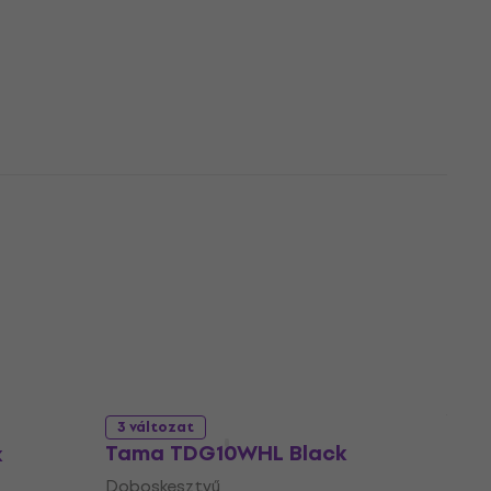
Vic Firth VICGLVL L Black
Doboskesztyű
Doboskesztyű
5
/5
13 450 Ft
ZMUZ-
Készleten
3 változat
Tama TDG10WHL Black
k
Doboskesztyű