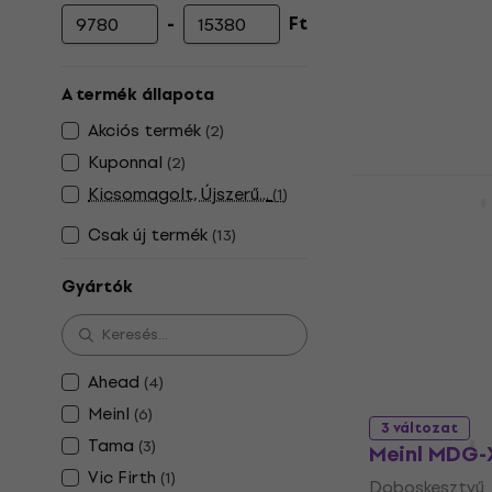
-
Ft
Minimális ár
Maximális ár
A termék állapota
Akciós termék
(
2
)
Kuponnal
(
2
)
3 változat
Kicsomagolt, Újszerű...
(
1
)
Meinl MDGF
Csak új termék
(
13
)
Doboskesztyű
5
/5
Gyártók
11 430 Ft
Készleten
Ahead
(
4
)
Meinl
(
6
)
3 változat
Tama
(
3
)
Meinl MDG-
Vic Firth
(
1
)
Doboskesztyű