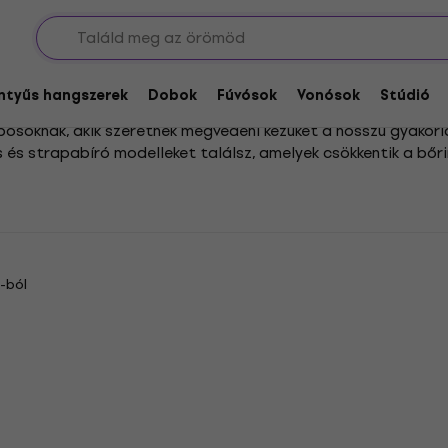
entyűs hangszerek
Dobok
Fúvósok
Vonósok
Stúdió
bosoknak, akik szeretnék megvédeni kezüket a hosszú gyakorl
és strapabíró modelleket találsz, amelyek csökkentik a bőri
gmarad.
 különböző anyagú és kialakítású dobkesztyűk között váloga
n kulcsfontosságú, hogy a kesztyű pontosan illeszkedjen, és
-ból