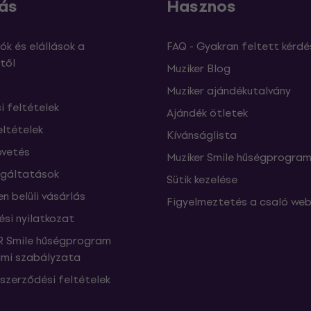
ás
Hasznos
ók és elállások a
FAQ - Gyakran feltett kérdé
től
Muziker Blog
Muziker ajándékutalvány
si feltételek
Ajándék ötletek
eltételek
Kívánságlista
vetés
Muziker Smile hűségprogra
lgáltatások
Sütik kezelése
n belüli vásárlás
Figyelmeztetés a csaló web
ési nyilatkozat
 Smile hűségprogram
mi szabályzata
szerződési feltételek