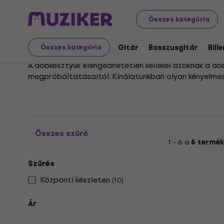
Hangszerek
Dobok
Dobtartozékok
Doboskesztyűk
Összes kategória
Doboskesztyűk
Gitár
Basszusgitár
Bill
Összes kategória
A dobkesztyűk elengedhetetlen kellékei azoknak a do
megpróbáltatásaitól. Kínálatunkban olyan kényelmes 
feletti kontroll és a játék precizitása mindvégig me
Bár a kategória nem rendelkezik alkategóriákkal, a
legmegfelelőbbet. A tökéletes játékélmény érdekébe
mindig élvezetes maradhat.
Összes szűrő
1 - 6 a
6 termék
Szűrés
Központi készleten
(
10
)
Ár