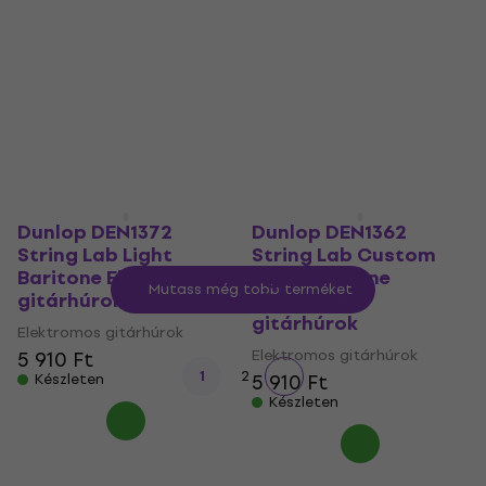
String Lab Medium
String Lab Light
Baritone Elektromos
Elektromos
gitárhúrok
gitárhúrok
Elektromos gitárhúrok
Elektromos gitárhúrok
5 910 Ft
3 960 Ft
Készleten
Készleten
Dunlop DEN1372
Dunlop DEN1362
String Lab Light
String Lab Custom
Baritone Elektromos
Light Baritone
Mutass még több terméket
gitárhúrok
Elektromos
gitárhúrok
Elektromos gitárhúrok
Elektromos gitárhúrok
5 910 Ft
1
2
5 910 Ft
Készleten
Készleten