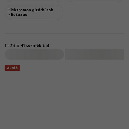
Elektromos gitárhúrok
- listázás
1 - 34 a
41 termék
-ból
Szűrő
Akció