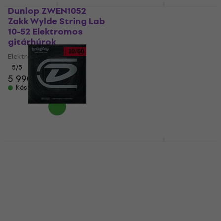
Dunlop ZWEN1052
Dunlop DEN1254
Zakk Wylde String Lab
Elektromos
10-52 Elektromos
gitárhúrok
gitárhúrok
Elektromos gitárhúrok
Elektromos gitárhúrok
5
/5
5
/5
2 990 Ft
a következő
5 990 Ft
kóddal
MUZMUZ-10
Készleten
3 350 Ft
Készleten
Dunlop DHCN1060-6
Dunlop ZWEN1046
Heavy Core
Zakk Wylde String Lab
Elektromos
10-46 Elektromos
gitárhúrok
gitárhúrok
Elektromos gitárhúrok
Elektromos gitárhúrok
5
/5
5
/5
3 350 Ft
5 990 Ft
a következő