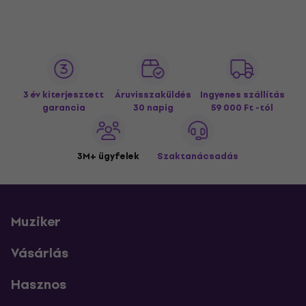
3 év kiterjesztett
Áruvisszaküldés
Ingyenes szállítás
garancia
30 napig
59 000 Ft -tól
3M+ ügyfelek
Szaktanácsadás
Muziker
Vásárlás
Hasznos