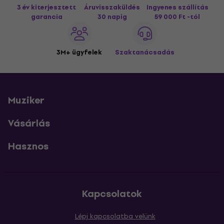
3 év kiterjesztett
Áruvisszaküldés
Ingyenes szállítás
garancia
30 napig
59 000 Ft -tól
3M+ ügyfelek
Szaktanácsadás
Muziker
Vásárlás
Hasznos
Kapcsolatok
Lépj kapcsolatba velünk