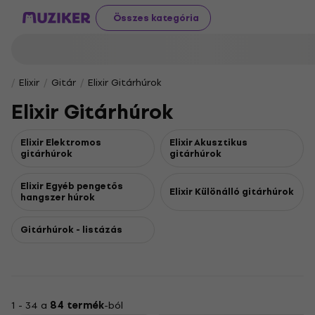
Összes kategória
Elixir
Gitár
Elixir Gitárhúrok
Elixir Gitárhúrok
Elixir Elektromos
Elixir Akusztikus
gitárhúrok
gitárhúrok
Elixir Egyéb pengetős
Elixir Különálló gitárhúrok
hangszer húrok
Gitárhúrok - listázás
1 - 34 a
84 termék
-ból