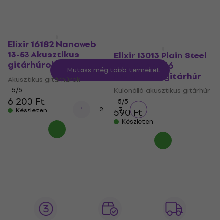
4 710 Ft
Készleten
Elixir 16182 Nanoweb
13-53 Akusztikus
Elixir 13013 Plain Steel
gitárhúrok
.013 Különálló
Mutass még több terméket
akusztikus gitárhúr
Akusztikus gitárhúrok
5
/5
Különálló akusztikus gitárhúr
6 200 Ft
5
/5
1
2
3
Készleten
590 Ft
Készleten