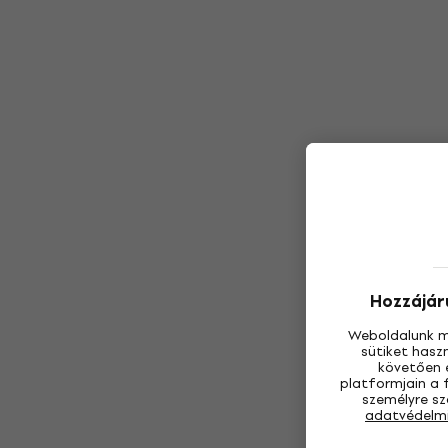
Hozzájáru
Weboldalunk m
sütiket hasz
követően e
platformjain a 
személyre sz
adatvédelm