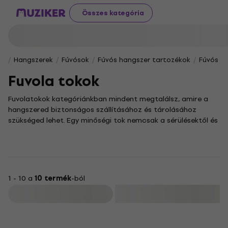
Összes kategória
Hangszerek
Fúvósok
Fúvós hangszer tartozékok
Fúvós h
Fuvola tokok
Fuvolatokok kategóriánkban mindent megtalálsz, amire a
hangszered biztonságos szállításához és tárolásához
szükséged lehet. Egy minőségi tok nemcsak a sérülésektől és
a portól óvja meg értékes fuvoládat, de stílusos
megjelenést is kölcsönöz. Kínálatunkban praktikus és elegáns
darabokat egyaránt találsz, hogy a fuvolád elkísérhessen a
próbákra és a koncertekre is.
Legyen szó pehelykönnyű puhatokról a mindennapi
1 - 10 a
10 termék
-ból
használatra, vagy egy masszív, kemény tokról a maximális
Szűrő
védelem érdekében, nálunk biztosan rábukkansz az
igényeidnek megfelelő darabra. Egy gondosan kiválasztott
tokkal nemcsak a hangszer állapotát óvod meg, hanem a