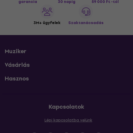
garancia
30 napig
59 000 Ft -tól
3M+ ügyfelek
Szaktanácsadás
Muziker
Vásárlás
Hasznos
Kapcsolatok
Lépj kapcsolatba velünk