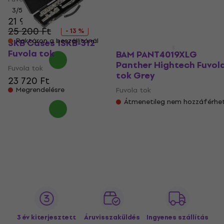
26 240 Ft
Megrendelésre
3
/5
21 900 Ft
25 200 Ft
- 13 %
Raktáron a beszállítónál
SKB Cases 1SKB-312
Fuvola tok
BAM PANT4019XLG
Panther Hightech Fuvol
Fuvola tok
tok Grey
23 720 Ft
Megrendelésre
Fuvola tok
Átmenetileg nem hozzáférhe
3 év kiterjesztett
Áruvisszaküldés
Ingyenes szállítás