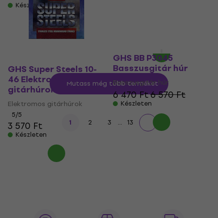
Készleten
5
/5
5 540 Ft
6 860 Ft
- 19 %
Készleten
GHS BB P3045
Basszusgitár húr
GHS Super Steels 10-
46 Elektromos
Basszusgitár húr
Mutass még több terméket
gitárhúrok
6 470 Ft
6 570 Ft
Elektromos gitárhúrok
Készleten
5
/5
...
1
2
3
13
3 570 Ft
Készleten