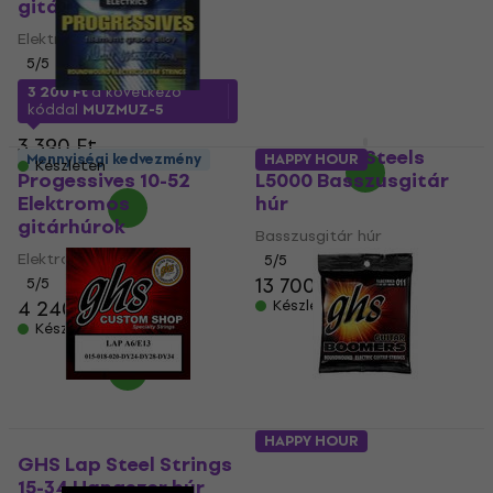
gitárhúrok
gitárhúrok
Elektromos gitárhúrok
Elektromos gitárhúrok
5
/5
5
/5
2 600 Ft
3 200 Ft
a következő
3 590 Ft
- 28 %
kóddal
MUZMUZ-5
Készleten
3 390 Ft
GHS Dave Mustaine
GHS Super Steels
Mennyiségi kedvezmény
HAPPY HOUR
Készleten
Progessives 10-52
L5000 Basszusgitár
Elektromos
húr
gitárhúrok
Basszusgitár húr
Elektromos gitárhúrok
5
/5
13 700 Ft
5
/5
4 240 Ft
Készleten
Készleten
HAPPY HOUR
GHS Lap Steel Strings
GHS Boomers Low
15-34 Hangszer húr
Tune Elektromos