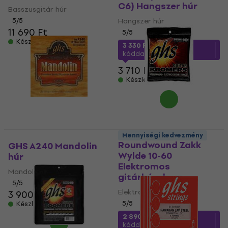
C6) Hangszer húr
Basszusgitár húr
5
/5
Hangszer húr
11 690 Ft
5
/5
Készleten
3 330 Ft
a következő
kóddal
MUZMUZ-10
3 710 Ft
Készleten
GHS Boomers
Mennyiségi kedvezmény
Roundwound Zakk
GHS A240 Mandolin
Wylde 10-60
húr
Elektromos
Mandolin húr
gitárhúrok
5
/5
Elektromos gitárhúrok
3 900 Ft
5
/5
Készleten
2 890 Ft
a következő
kóddal
MUZMUZ-15