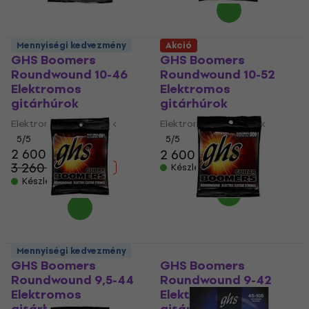
Mennyiségi kedvezmény
Akció
GHS Boomers
GHS Boomers
Roundwound 10-46
Roundwound 10-52
Elektromos
Elektromos
gitárhúrok
gitárhúrok
Elektromos gitárhúrok
Elektromos gitárhúrok
5
/5
5
/5
2 600 Ft
2 600 Ft
3 260 Ft
- 20 %
Készleten
Készleten
Mennyiségi kedvezmény
GHS Boomers
GHS Boomers
Roundwound 9,5-44
Roundwound 9-42
Elektromos
Elektromos