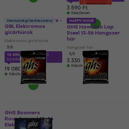
3 590 Ft
Készleten
GHS Guitar Boomers -
Mennyiségi kedvezmény
HAPPY HOUR
GBL Elektromos
GHS Hawaiian Lap
gitárhúrok
Steel 13-56 Hangszer
húr
Elektromos gitárhúrok
5
/5
Hangszer húr
5
/5
14 690 Ft
a következő
kóddal
MUZMUZ-20
3 330 Ft
Készleten
19 080 Ft
Készleten
GHS Boomers
GHS Boomers Zakk
Roundwound 10-46
Wylde Signature
Elektromos
Elektromos