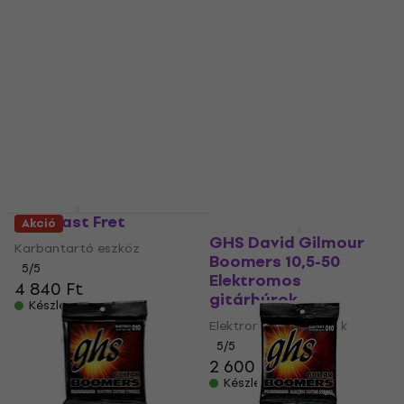
Mennyiségi kedvezmény
GHS Fast Fret
Akció
Mennyiségi kedvezmény
GHS David Gilmour
Karbantartó eszköz
Boomers 10,5-50
5
/5
Elektromos
4 840 Ft
gitárhúrok
Készleten
Elektromos gitárhúrok
5
/5
2 600 Ft
Készleten