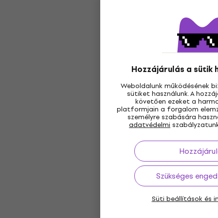
Hozzájárulás a sütik
Weboldalunk működésének bi
sütiket használunk. A hozz
követően ezeket a harmad
platformjain a forgalom elemz
személyre szabására használ
adatvédelmi
szabályzatunk
Hozzájárul
Szükséges enged
Süti beállítások és 