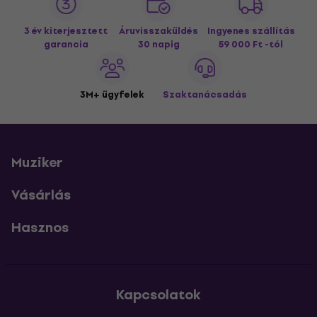
3 év kiterjesztett
Áruvisszaküldés
Ingyenes szállítás
garancia
30 napig
59 000 Ft -tól
3M+ ügyfelek
Szaktanácsadás
Muziker
Vásárlás
Hasznos
Kapcsolatok