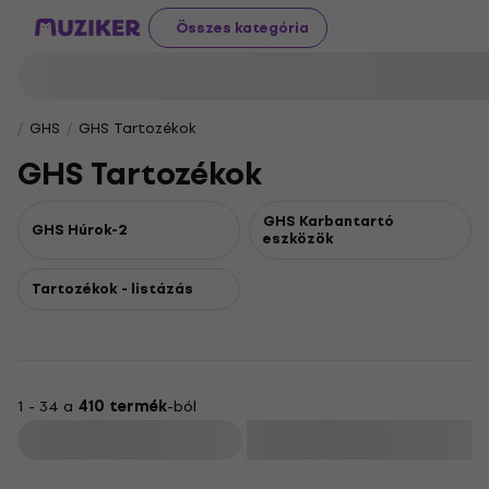
Összes kategória
GHS
GHS Tartozékok
GHS Tartozékok
GHS Karbantartó
GHS Húrok-2
eszközök
Tartozékok - listázás
1 - 34 a
410 termék
-ból
Szűrő