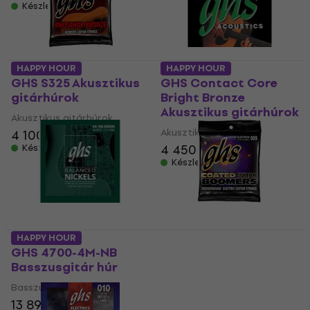
Készleten
HAPPY HOUR
HAPPY HOUR
GHS S325 Akusztikus
GHS Contact Core
gitárhúrok
Bright Bronze
Akusztikus gitárhúrok
Akusztikus gitárhúrok
Akusztikus gitárhúrok
4 100 Ft
4 450 Ft
Készleten
Készleten
HAPPY HOUR
GHS 4700-4M-NB
GHS Coated Boomers
Basszusgitár húr
9-42 Elektromos
gitárhúrok
Basszusgitár húr
Elektromos gitárhúrok
13 890 Ft