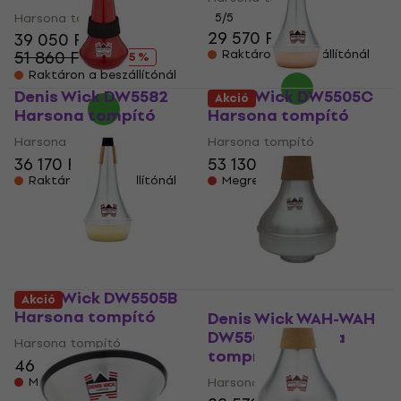
Harsona tompító
5
/5
29 570 Ft
39 050 Ft
51 860 Ft
Raktáron a beszállítónál
- 25 %
Raktáron a beszállítónál
Denis Wick DW5582
Denis Wick DW5505C
Akció
Harsona tompító
Harsona tompító
Harsona tompító
Harsona tompító
36 170 Ft
53 130 Ft
Raktáron a beszállítónál
Megrendelésre
Denis Wick DW5505B
Akció
Harsona tompító
Denis Wick WAH-WAH
DW5507 Harsona
Harsona tompító
tompító
46 770 Ft
Megrendelésre
Harsona tompító