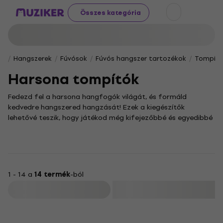
Összes kategória
Hangszerek
Fúvósok
Fúvós hangszer tartozékok
Tompítók
Harsona tompítók
Fedezd fel a harsona hangfogók világát, és formáld
kedvedre hangszered hangzását! Ezek a kiegészítők
lehetővé teszik, hogy játékod még kifejezőbbé és egyedibbé
váljon, miközben a trombón megőrzi eredeti karakterét.
A hangfogók használata különösen a jazz és a klasszikus
zenészek körében elterjedt, akik nagy hangsúlyt fektetnek a
hangszín apró árnyalatainak formálására. A kategóriában
található modellek könnyedén felhelyezhetők a harsonára,
1 - 14 a
14 termék
-ból
így egyszerűen kísérletezhetsz, hogy megtaláld a stílusodhoz
Szűrő
leginkább illő darabot.