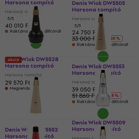
Harsona tompító
Denis Wick DW5505
Harsona tompító
Harsona tompító
5
/5
Harsona tompító
40 010 Ft
5
/5
Raktáron a beszállítónál
24 750 Ft
33 000 Ft
- 25 %
Raktáron a beszállítónál
Denis Wick DW5528
Akció
Harsona tompító
Denis Wick DW5553
Harsona tompító
Harsona tompító
29 570 Ft
Harsona tompító
Megrendelésre
39 050 Ft
51 860 Ft
- 25 %
Raktáron a beszállítónál
Denis Wick DW5509
Harsona tompító
Denis Wick DW5552
Harsona tompító
Harsona tompító