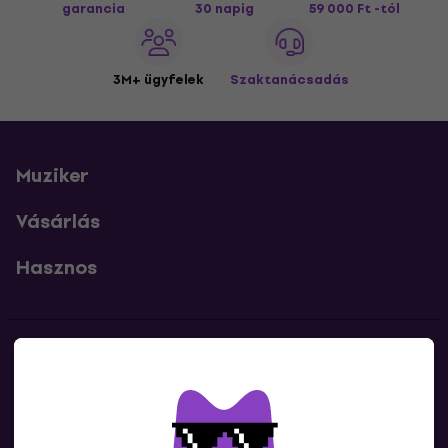
garancia
30 napig
59 000 Ft -tól
3M+ ügyfelek
Szaktanácsadás
Muziker
Vásárlás
Hasznos
Kapcsolatok
Lépj kapcsolatba velünk