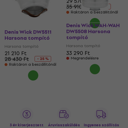
29 570 Ft
35 910 Ft
- 18 %
Raktáron a beszállítónál
Denis Wick WAH-WAH
DW5508 Harsona
Denis Wick DW5511
tompító
Harsona tompító
Harsona tompító
Harsona tompító
33 290 Ft
21 210 Ft
28 430 Ft
Megrendelésre
- 25 %
Raktáron a beszállítónál
3 év kiterjesztett
Áruvisszaküldés
Ingyenes szállítás