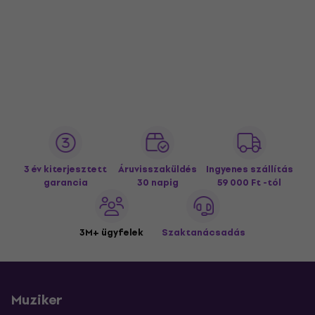
3 év kiterjesztett
Áruvisszaküldés
Ingyenes szállítás
garancia
30 napig
59 000 Ft -tól
3M+ ügyfelek
Szaktanácsadás
Muziker