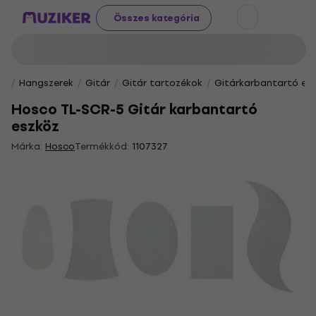
Összes kategória
Hangszerek
Gitár
Gitár tartozékok
Gitárkarbantartó es
Hosco TL-SCR-5 Gitár karbantartó
eszköz
Márka:
Hosco
Termékkód:
1107327