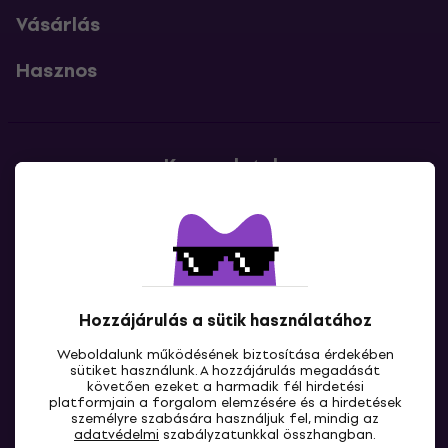
Vásárlás
Hasznos
Kapcsolatok
Lépj kapcsolatba velünk
Hozzájárulás a sütik használatához
Weboldalunk működésének biztosítása érdekében
sütiket használunk. A hozzájárulás megadását
követően ezeket a harmadik fél hirdetési
platformjain a forgalom elemzésére és a hirdetések
HU
személyre szabására használjuk fel, mindig az
adatvédelmi
szabályzatunkkal összhangban.