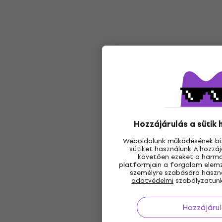
Hozzájárulás a sütik
Weboldalunk működésének bi
sütiket használunk. A hozz
követően ezeket a harmad
platformjain a forgalom elemz
személyre szabására használ
adatvédelmi
szabályzatunk
Hozzájárul