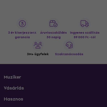
3 év kiterjesztett
Áruvisszaküldés
Ingyenes szállítás
garancia
30 napig
59 000 Ft -tól
3M+ ügyfelek
Szaktanácsadás
Muziker
Vásárlás
Hasznos