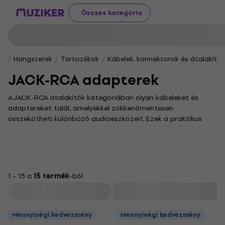
Összes kategória
Hangszerek
Tartozékok
Kábelek, konnektorok és átalakító
JACK-RCA adapterek
A JACK-RCA átalakítók kategóriában olyan kábeleket és
adaptereket talál, amelyekkel zökkenőmentesen
összekötheti különböző audioeszközeit. Ezek a praktikus
kiegészítők ideális megoldást nyújtanak, ha fejhallgatóját,
hangszóróit vagy akár egy keverőpultot szeretne
megbízhatóan csatlakoztatni.
A hordozható eszközök és kisebb audioberendezések
világában a 3.5 mm jack csatlakozó rendkívül elterjedt.
1 - 15 a
15 termék
-ból
Kínálatunkban ezért számos olyan adaptert is felfedezhet,
Szűrő
amely lehetővé teszi, hogy az ilyen csatlakozóval ellátott
készülékeket RCA bemenetekkel rendelkező
Mennyiségi kedvezmény
Mennyiségi kedvezmény
hangrendszerekhez kapcsolja, így felszerelése szinte