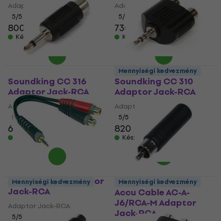
Adaptor Jack-RCA
Adaptor Jack-RCA
5
/5
5
/5
800 Ft
730 Ft
Készleten
Készleten
Mennyiségi kedvezmény
Soundking CC 316
Soundking CC 310
Adaptor Jack-RCA
Adaptor Jack-RCA
Adaptor Jack-RCA
Adaptor Jack-RCA
5
/5
5
/5
620 Ft
820 Ft
Készleten
Készleten
Klotz AYS-4 Y Adaptor
Mennyiségi kedvezmény
Mennyiségi kedvezmény
Jack-RCA
Accu Cable AC-A-
J6/RCA-M Adaptor
Adaptor Jack-RCA
Jack-RCA
5
/5