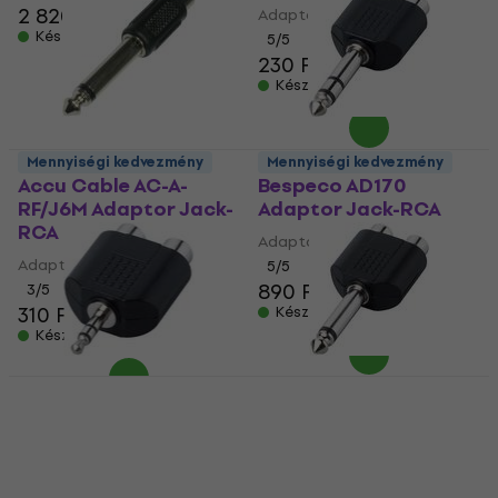
2 820 Ft
Adaptor Jack-RCA
Készleten
5
/5
230 Ft
Készleten
Mennyiségi kedvezmény
Mennyiségi kedvezmény
Accu Cable AC-A-
Bespeco AD170
RF/J6M Adaptor Jack-
Adaptor Jack-RCA
RCA
Adaptor Jack-RCA
Adaptor Jack-RCA
5
/5
890 Ft
3
/5
310 Ft
Készleten
Készleten
Mennyiségi kedvezmény
Bespeco AD160
Bespeco AD165
Adaptor Jack-RCA
Adaptor Jack-RCA
Adaptor Jack-RCA
Adaptor Jack-RCA
4
/5
5
/5