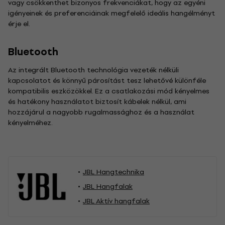
vagy csökkenthet bizonyos frekvenciákat, hogy az egyéni
igényeinek és preferenciáinak megfelelő ideális hangélményt
érje el.
Bluetooth
Az integrált Bluetooth technológia vezeték nélküli
kapcsolatot és könnyű párosítást tesz lehetővé különféle
kompatibilis eszközökkel. Ez a csatlakozási mód kényelmes
és hatékony használatot biztosít kábelek nélkül, ami
hozzájárul a nagyobb rugalmassághoz és a használat
kényelméhez.
JBL Hangtechnika
JBL Hangfalak
JBL Aktív hangfalak