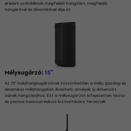
eredeti szándéknak megfelelő hangzást, megfelelő
hangerővel és dinamikával élje át.
Mélysugárzó:
15"
Az 15" mélyhangsugárzónak köszönhetően a mély, gazdag és
dinamikus mélyhangokat élvezheti, amelyek új dimenziót
adnak hangzásához. Ezt a mélysugárzót kifejezetten tiszta
és pontos basszusreakció biztosítására tervezték.