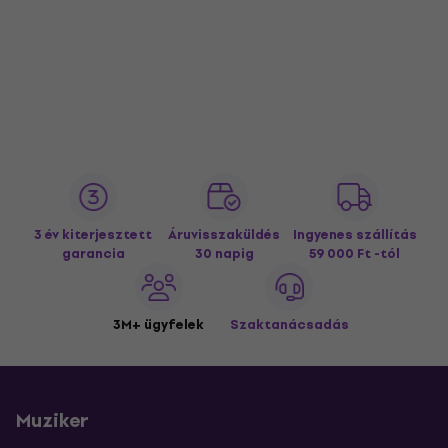
3 év kiterjesztett
Áruvisszaküldés
Ingyenes szállítás
garancia
30 napig
59 000 Ft -tól
3M+ ügyfelek
Szaktanácsadás
Muziker