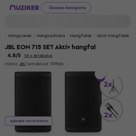
Összes kategória
Hangszerek
Hangtechnika
Hangfalak
Aktív hangfalak
JBL EON 715 SET Aktív hangfal
4,8
/5
55 x értékelve
Márka:
JBL
Termékkód:
1111926
Ajándék vásárláshoz