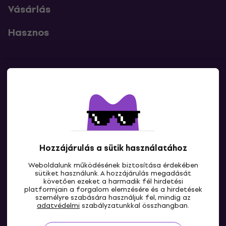
Vásárlás
Hasznos
Kapcsolatok
Lépj kapcsolatba velünk
Hozzájárulás a sütik használatához
Weboldalunk működésének biztosítása érdekében
sütiket használunk. A hozzájárulás megadását
követően ezeket a harmadik fél hirdetési
platformjain a forgalom elemzésére és a hirdetések
személyre szabására használjuk fel, mindig az
HU
adatvédelmi
szabályzatunkkal összhangban.