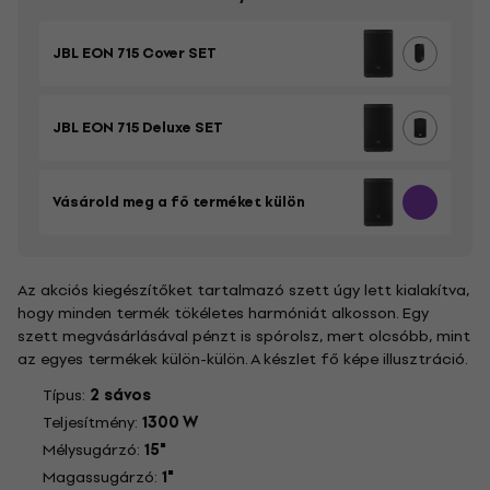
JBL EON 715 Cover SET
JBL EON 715 Deluxe SET
Vásárold meg a fő terméket külön
Az akciós kiegészítőket tartalmazó szett úgy lett kialakítva,
hogy minden termék tökéletes harmóniát alkosson. Egy
szett megvásárlásával pénzt is spórolsz, mert olcsóbb, mint
az egyes termékek külön-külön. A készlet fő képe illusztráció.
Típus:
2 sávos
Teljesítmény:
1300 W
Mélysugárzó:
15"
Magassugárzó:
1"