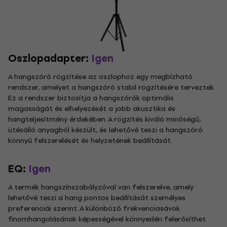
Oszlopadapter:
Igen
A hangszóró rögzítése az oszlophoz egy megbízható
rendszer, amelyet a hangszóró stabil rögzítésére terveztek.
Ez a rendszer biztosítja a hangszórók optimális
magasságát és elhelyezését a jobb akusztika és
hangteljesítmény érdekében. A rögzítés kiváló minőségű,
ütésálló anyagból készült, és lehetővé teszi a hangszóró
könnyű felszerelését és helyzetének beállítását.
EQ:
Igen
A termék hangszínszabályzóval van felszerelve, amely
lehetővé teszi a hang pontos beállítását személyes
preferenciái szerint. A különböző frekvenciasávok
finomhangolásának képességével könnyedén felerősíthet