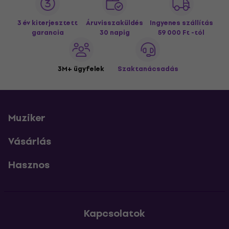
3 év kiterjesztett
Áruvisszaküldés
Ingyenes szállítás
garancia
30 napig
59 000 Ft -tól
3M+ ügyfelek
Szaktanácsadás
Muziker
Vásárlás
Hasznos
Kapcsolatok