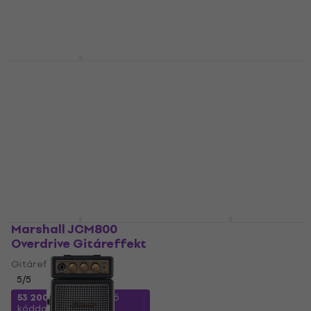
Marshall Guv'nor
Marshall MX112R Gitár
Reissue Gitáreffekt
hangláda
Gitáreffekt
Gitár hangláda
5
/5
5
/5
62 200 Ft
90 700 Ft
a következő
Készleten
kóddal
MUZMUZ-5
99 540 Ft
Készleten
Marshall JCM800
Marshall JVM
Overdrive Gitáreffekt
Overdrive Gitáreffekt
Gitáreffekt
Gitáreffekt
5
/5
5
/5
53 200 Ft
a következő
52 160 Ft
a következő
kóddal
MUZMUZ-5
kóddal
MUZMUZ-10