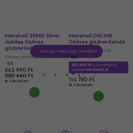
263 760 Ft
kóddal
MUZMUZ-5
301 360 Ft
- 12 %
59 890 Ft
Készleten
Készleten
Marshall 2555X Silver
Marshall DSL1HR
Jubilee Csöves
Csöves gitárerősítők
gitárerősítők
Csöves gitárerősítők
Mutass még több terméket
Csöves gitárerősítők
5
/5
5
/5
103 600 Ft
a következő
562 990 Ft
kóddal
MUZMUZ-5
583 440 Ft
1
2
3
4
114 780 Ft
Készleten
Készleten