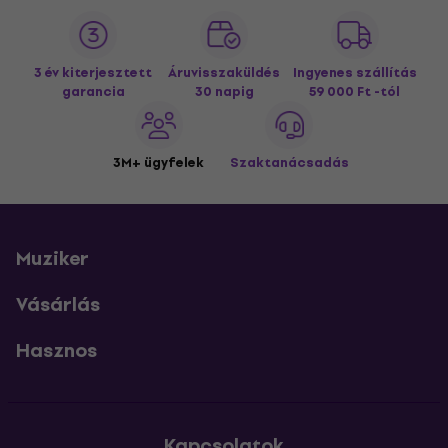
3 év kiterjesztett
Áruvisszaküldés
Ingyenes szállítás
garancia
30 napig
59 000 Ft -tól
3M+ ügyfelek
Szaktanácsadás
Muziker
Vásárlás
Hasznos
Kapcsolatok